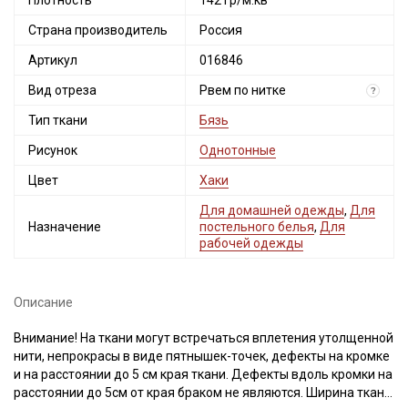
Плотность
142 гр/м.кв
Страна производитель
Россия
Артикул
016846
Вид отреза
Рвем по нитке
?
Тип ткани
Бязь
Рисунок
Однотонные
Цвет
Хаки
Для домашней одежды
,
Для
Назначение
постельного белья
,
Для
рабочей одежды
Описание
Внимание! На ткани могут встречаться вплетения утолщенной
нити, непрокрасы в виде пятнышек-точек, дефекты на кромке
и на расстоянии до 5 см края ткани. Дефекты вдоль кромки на
расстоянии до 5см от края браком не являются. Ширина ткани