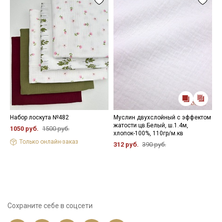
Набор лоскута №482
Муслин двухслойный с эффектом
Н
жатости цв.Белый, ш.1.4м,
1050 руб.
1500 руб.
9
хлопок-100%, 110гр/м.кв
Только онлайн-заказ
312 руб.
390 руб.
Сохраните себе в соцсети