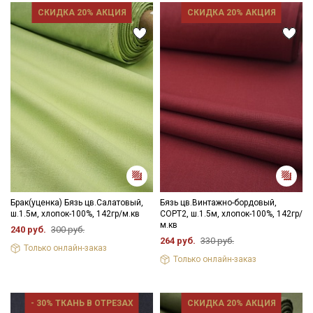
СКИДКА 20% АКЦИЯ
СКИДКА 20% АКЦИЯ
Секретная рассылка от Купава
Мы публикуем здесь дополнительные
промокоды и скидки до 30% на узкие
категории тканей
Электронная почта
Брак(уценка) Бязь цв.Салатовый,
Бязь цв.Винтажно-бордовый,
ш.1.5м, хлопок-100%, 142гр/м.кв
СОРТ2, ш.1.5м, хлопок-100%, 142гр/
м.кв
240 руб.
300 руб.
264 руб.
330 руб.
Только онлайн-заказ
Только онлайн-заказ
Подписаться
Ознакомлен(а) с
Политикой обработки персональных
- 30% ТКАНЬ В ОТРЕЗАХ
СКИДКА 20% АКЦИЯ
данных
и даю
Согласие на обработку персональных