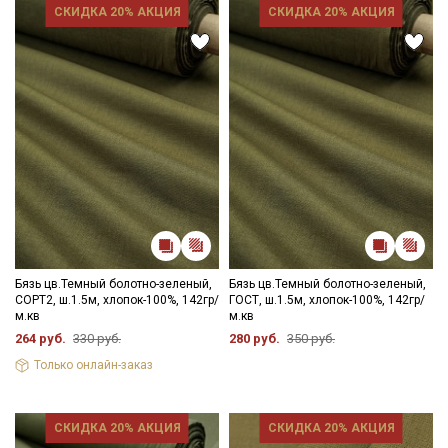
СКИДКА 20% АКЦИЯ
СКИДКА 20% АКЦИЯ
Бязь цв.Темный болотно-зеленый,
Бязь цв.Темный болотно-зеленый,
СОРТ2, ш.1.5м, хлопок-100%, 142гр/
ГОСТ, ш.1.5м, хлопок-100%, 142гр/
м.кв
м.кв
264 руб.
330 руб.
280 руб.
350 руб.
Только онлайн-заказ
СКИДКА 20% АКЦИЯ
СКИДКА 20% АКЦИЯ