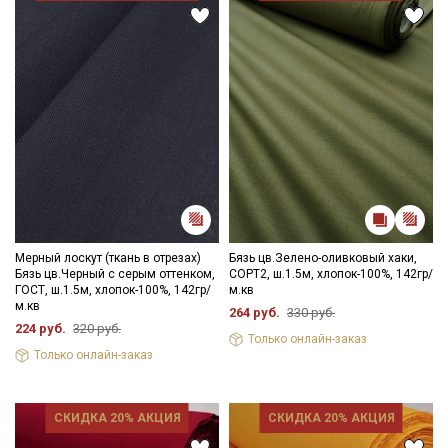
данных
Даю
Согласие на получение рекламных и
информационных рассылок
Мерный лоскут (ткань в отрезах)
Бязь цв.Зелено-оливковый хаки,
Бязь цв.Черный с серым оттенком,
СОРТ2, ш.1.5м, хлопок-100%, 142гр/
ГОСТ, ш.1.5м, хлопок-100%, 142гр/
м.кв
м.кв
264 руб.
330 руб.
224 руб.
320 руб.
Только онлайн-заказ
Только онлайн-заказ
СКИДКА 20% АКЦИЯ
СКИДКА 20% АКЦИЯ