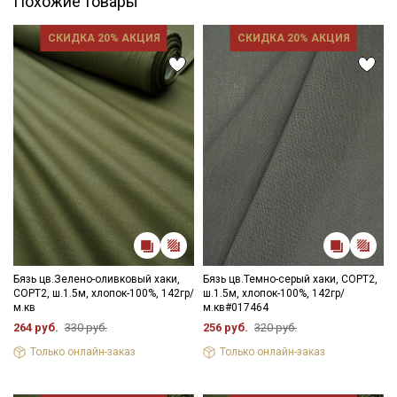
Похожие товары
СКИДКА 20% АКЦИЯ
СКИДКА 20% АКЦИЯ
Бязь цв.Зелено-оливковый хаки,
Бязь цв.Темно-серый хаки, СОРТ2,
СОРТ2, ш.1.5м, хлопок-100%, 142гр/
ш.1.5м, хлопок-100%, 142гр/
м.кв
м.кв#017464
264 руб.
330 руб.
256 руб.
320 руб.
Только онлайн-заказ
Только онлайн-заказ