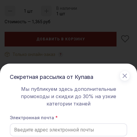
В наличии
шт
1 шт
Стоимость —
1,365
руб
ДОБАВИТЬ В КОРЗИНУ
Только онлайн-заказ
Характеристики
Секретная рассылка от Купава
Особенности
Сборный лоскут
Мы публикуем здесь дополнительные
промокоды и скидки до 30% на узкие
Артикул
063292
категории тканей
Набор сборного
Тип ткани
лоскута
Электронная почта
Описание