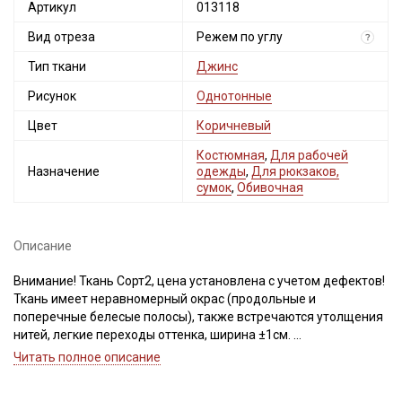
Артикул
013118
Вид отреза
Режем по углу
?
Тип ткани
Джинс
Рисунок
Однотонные
Цвет
Коричневый
Костюмная
,
Для рабочей
Назначение
одежды
,
Для рюкзаков,
сумок
,
Обивочная
Описание
Внимание! Ткань Сорт2, цена установлена с учетом дефектов!
Ткань имеет неравномерный окрас (продольные и
поперечные белесые полосы), также встречаются утолщения
нитей, легкие переходы оттенка, ширина ±1см.
Просим учитывать это при заказе!
Читать полное описание
Ткань на 100% хлопковой основе, плотная, отлично держит