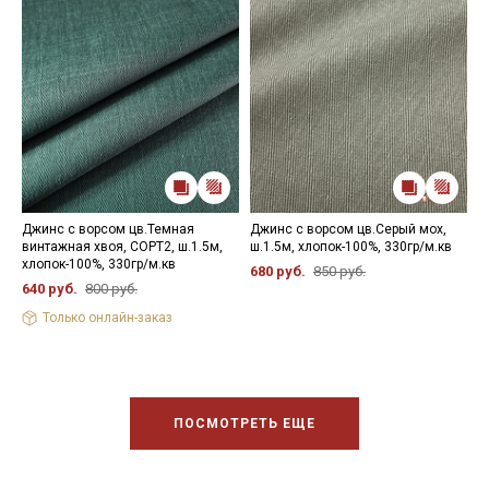
Джинс с ворсом цв.Темная
Джинс с ворсом цв.Серый мох,
Д
винтажная хвоя, СОРТ2, ш.1.5м,
ш.1.5м, хлопок-100%, 330гр/м.кв
б
хлопок-100%, 330гр/м.кв
3
680 руб.
850 руб.
640 руб.
800 руб.
6
Только онлайн-заказ
ПОСМОТРЕТЬ ЕЩЕ