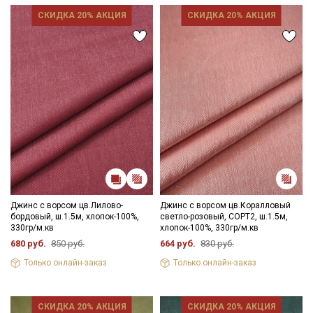
СКИДКА 20% АКЦИЯ
СКИДКА 20% АКЦИЯ
Джинс с ворсом цв.Лилово-
Джинс с ворсом цв.Коралловый
бордовый, ш.1.5м, хлопок-100%,
светло-розовый, СОРТ2, ш.1.5м,
330гр/м.кв
хлопок-100%, 330гр/м.кв
680 руб.
850 руб.
664 руб.
830 руб.
Только онлайн-заказ
Только онлайн-заказ
СКИДКА 20% АКЦИЯ
СКИДКА 20% АКЦИЯ