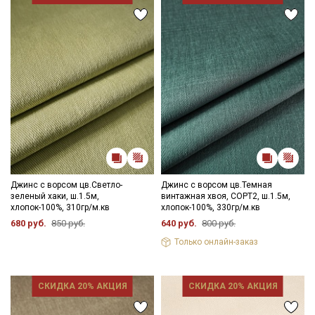
Джинс с ворсом цв.Светло-
Джинс с ворсом цв.Темная
зеленый хаки, ш.1.5м,
винтажная хвоя, СОРТ2, ш.1.5м,
хлопок-100%, 310гр/м.кв
хлопок-100%, 330гр/м.кв
680 руб.
850 руб.
640 руб.
800 руб.
Только онлайн-заказ
Секретная рассылка от Купава
СКИДКА 20% АКЦИЯ
СКИДКА 20% АКЦИЯ
Мы публикуем здесь дополнительные
промокоды и скидки до 30% на узкие