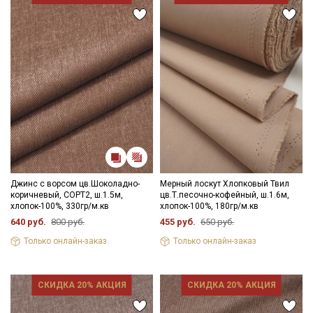
Джинс с ворсом цв.Шоколадно-
Мерный лоскут Хлопковый Твил
коричневый, СОРТ2, ш.1.5м,
цв.Т.песочно-кофейный, ш.1.6м,
хлопок-100%, 330гр/м.кв
хлопок-100%, 180гр/м.кв
640 руб.
800 руб.
455 руб.
650 руб.
Только онлайн-заказ
Только онлайн-заказ
СКИДКА 20% АКЦИЯ
СКИДКА 20% АКЦИЯ