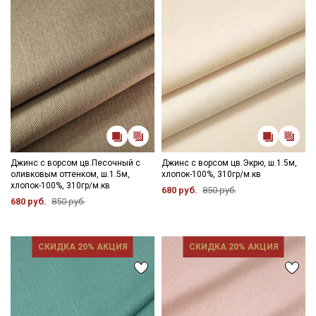
категории тканей
Электронная почта
Подписаться
Ознакомлен(а) с
Политикой обработки персональных
Джинс с ворсом цв.Песочный с
Джинс с ворсом цв.Экрю, ш.1.5м,
данных
и даю
Согласие на обработку персональных
оливковым оттенком, ш.1.5м,
хлопок-100%, 310гр/м.кв
данных
хлопок-100%, 310гр/м.кв
680 руб.
850 руб.
680 руб.
850 руб.
Даю
Согласие на получение рекламных и
информационных рассылок
СКИДКА 20% АКЦИЯ
СКИДКА 20% АКЦИЯ