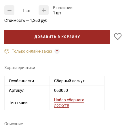
В наличии
шт
1 шт
Стоимость —
1,260
руб
ДОБАВИТЬ В КОРЗИНУ
Только онлайн-заказ
Характеристики
Секретная рассылка от Купава
Особенности
Сборный лоскут
Мы публикуем здесь дополнительные
Артикул
063050
промокоды и скидки до 30% на узкие
Набор сборного
категории тканей
Тип ткани
лоскута
Электронная почта
Описание