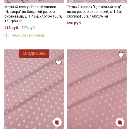
Мерный лоскут Теплый хлопок
Теплый хлопок "Цветочный ряд"
Ознакомлен(а) с
Политикой обработки персональных
"Изадора" цв.бледный розово-
цв.св.розово-сиреневый, ш.1.5м,
данных
и даю
Согласие на обработку персональных
сиреневый, ш.1.48м, хлопок-100%,
хлопок-100%, 160гр/м.кв
данных
160гр/м.кв
590 руб.
Даю
Согласие на получение рекламных и
413 руб.
590 руб.
информационных рассылок
Только онлайн-заказ
СКИДКА 20%