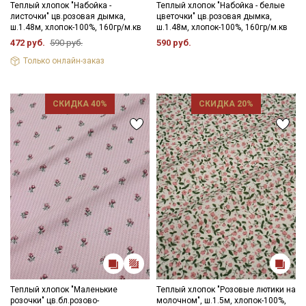
Теплый хлопок "Набойка -
Теплый хлопок "Набойка - белые
листочки" цв.розовая дымка,
цветочки" цв.розовая дымка,
ш.1.48м, хлопок-100%, 160гр/м.кв
ш.1.48м, хлопок-100%, 160гр/м.кв
472 руб.
590 руб.
590 руб.
Только онлайн-заказ
СКИДКА 40%
СКИДКА 20%
Теплый хлопок "Маленькие
Теплый хлопок "Розовые лютики на
розочки" цв.бл.розово-
молочном", ш.1.5м, хлопок-100%,