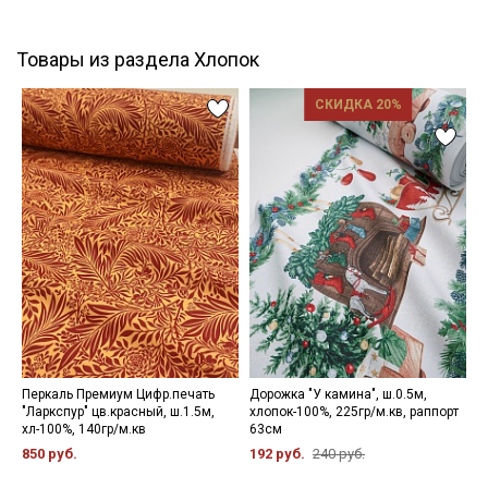
Товары из раздела Хлопок
СКИДКА 20%
Перкаль Премиум Цифр.печать
Дорожка "У камина", ш.0.5м,
Т
"Ларкспур" цв.красный, ш.1.5м,
хлопок-100%, 225гр/м.кв, раппорт
р
хл-100%, 140гр/м.кв
63см
м
х
850 руб.
192 руб.
240 руб.
5