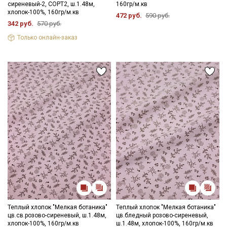
сиреневый-2, СОРТ2, ш.1.48м,
160гр/м.кв
хлопок-100%, 160гр/м.кв
472 руб.
590 руб.
342 руб.
570 руб.
Только онлайн-заказ
Теплый хлопок "Мелкая ботаника"
Теплый хлопок "Мелкая ботаника"
цв.св.розово-сиреневый, ш.1.48м,
цв.бледный розово-сиреневый,
хлопок-100%, 160гр/м.кв
ш.1.48м, хлопок-100%, 160гр/м.кв