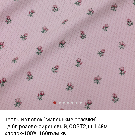
Теплый хлопок "Маленькие розочки"
цв.бл.розово-сиреневый, СОРТ2, ш.1.48м,
хлопок-100%, 160гр/м.кв