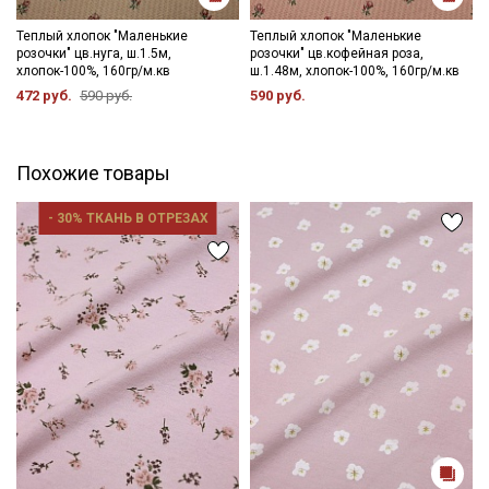
Теплый хлопок "Маленькие
Теплый хлопок "Маленькие
розочки" цв.нуга, ш.1.5м,
розочки" цв.кофейная роза,
хлопок-100%, 160гр/м.кв
ш.1.48м, хлопок-100%, 160гр/м.кв
472 руб.
590 руб.
590 руб.
Похожие товары
Секретная рассылка от Купава
- 30% ТКАНЬ В ОТРЕЗАХ
Мы публикуем здесь дополнительные
промокоды и скидки до 30% на узкие
категории тканей
Электронная почта
Подписаться