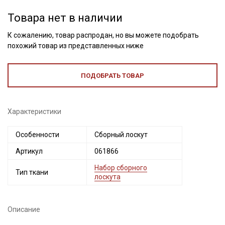
Товара нет в наличии
К сожалению, товар распродан, но вы можете подобрать
похожий товар из представленных ниже
ПОДОБРАТЬ ТОВАР
Характеристики
Секретная рассылка от Купава
Особенности
Сборный лоскут
Артикул
061866
Мы публикуем здесь дополнительные
промокоды и скидки до 30% на узкие
Набор сборного
Тип ткани
лоскута
категории тканей
Электронная почта
Описание