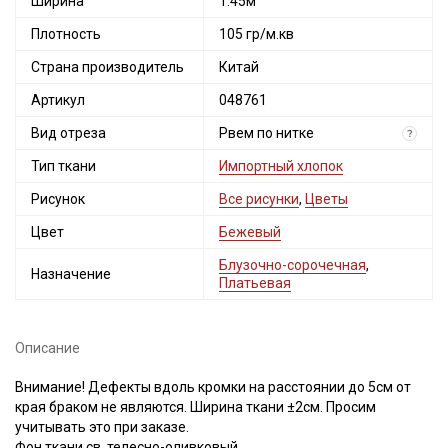
Ширина
1.45м
Плотность
105 гр/м.кв
Страна производитель
Китай
Артикул
048761
Вид отреза
Рвем по нитке
?
Тип ткани
Импортный хлопок
Рисунок
Все рисунки
,
Цветы
Цвет
Бежевый
Блузочно-сорочечная
,
Назначение
Платьевая
Описание
Внимание! Дефекты вдоль кромки на расстоянии до 5см от
края браком не являются. Ширина ткани ±2см. Просим
учитывать это при заказе.
Фон ткани св. телесно-оливковый.