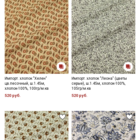
Импорт. хлопок "Хелен"
Импорт. хлопок "Леона" (цветы
цв.песочный, ш.1.45м,
серые), ш.1.45м, хлопок-100%,
хлопок-100%, 100гр/м.кв
105гр/м.кв
520 руб.
520 руб.