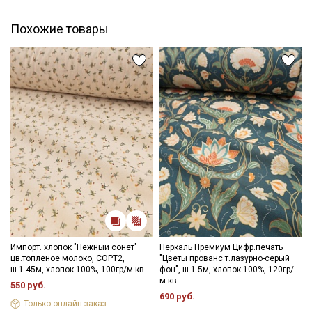
Похожие товары
Секретная рассылка от Купава
Мы публикуем здесь дополнительные
промокоды и скидки до 30% на узкие
категории тканей
Электронная почта
Импорт. хлопок "Нежный сонет"
Перкаль Премиум Цифр.печать
цв.топленое молоко, СОРТ2,
"Цветы прованс т.лазурно-серый
ш.1.45м, хлопок-100%, 100гр/м.кв
фон", ш.1.5м, хлопок-100%, 120гр/
Подписаться
м.кв
550 руб.
690 руб.
Только онлайн-заказ
Ознакомлен(а) с
Политикой обработки персональных