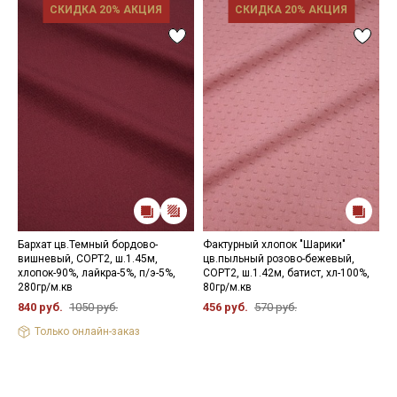
СКИДКА 20% АКЦИЯ
СКИДКА 20% АКЦИЯ
Бархат цв.Темный бордово-
Фактурный хлопок "Шарики"
П
вишневый, СОРТ2, ш.1.45м,
цв.пыльный розово-бежевый,
с
хлопок-90%, лайкра-5%, п/э-5%,
СОРТ2, ш.1.42м, батист, хл-100%,
х
280гр/м.кв
80гр/м.кв
2
840 руб.
1050 руб.
456 руб.
570 руб.
Только онлайн-заказ