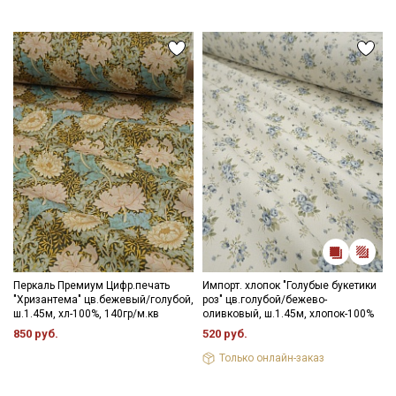
данных
и даю
Согласие на обработку персональных
данных
Даю
Согласие на получение рекламных и
информационных рассылок
Перкаль Премиум Цифр.печать
Импорт. хлопок "Голубые букетики
"Хризантема" цв.бежевый/голубой,
роз" цв.голубой/бежево-
ш.1.45м, хл-100%, 140гр/м.кв
оливковый, ш.1.45м, хлопок-100%
850 руб.
520 руб.
Только онлайн-заказ