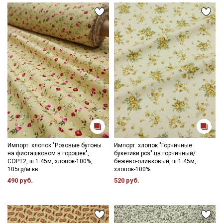
Импорт. хлопок "Розовые бутоны
Импорт. хлопок "Горчичные
на фисташковом в горошек",
букетики роз" цв.горчичный/
СОРТ2, ш.1.45м, хлопок-100%,
бежево-оливковый, ш.1.45м,
105гр/м.кв
хлопок-100%
490 руб.
520 руб.