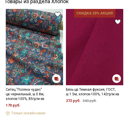
Товары из раздела Хлопок
СКИДКА 20% АКЦИЯ
Ситец "Поляна чудес"
Бязь цв.Темная фуксия, ГОСТ,
Б
цв.чернильный, ш.0.8м,
ш.1.5м, хлопок-100%, 142гр/м.кв
С
хлопок-100%, 85гр/м.кв
1
272 руб.
340 руб.
170 руб.
2
Только онлайн-заказ