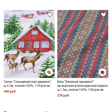
Сатин "Скандинавская деревня",
Бязь "Вязаный орнамент"
ш.2.2м, хлопок-100%, 110гр/м.кв.
цв.морская волна/красный коралл,
ш.1.5м, хлопок-100%, 120гр/м.кв
490 руб.
270 руб.