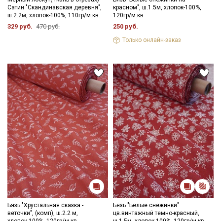
Ознакомлен(а) с
Политикой обработки персональных
Сатин "Скандинавская деревня",
красном", ш.1.5м, хлопок-100%,
данных
и даю
Согласие на обработку персональных
ш.2.2м, хлопок-100%, 110гр/м.кв.
120гр/м.кв
данных
329 руб.
470 руб.
250 руб.
Даю
Согласие на получение рекламных и
Только онлайн-заказ
информационных рассылок
Бязь "Хрустальная сказка -
Бязь "Белые снежинки"
веточки", (комп), ш.2.2 м,
цв.винтажный темно-красный,
хлопок-100%, 120гр/м.кв
ш.1.5м, хлопок-100%, 120гр/м.кв