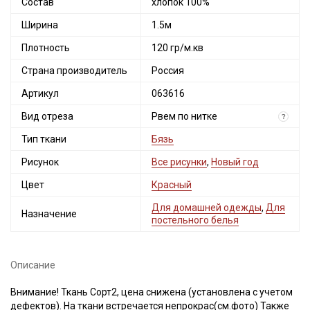
Состав
хлопок 100%
Ширина
1.5м
Плотность
120 гр/м.кв
Страна производитель
Россия
Артикул
063616
Вид отреза
Рвем по нитке
?
Тип ткани
Бязь
Рисунок
Все рисунки
,
Новый год
Цвет
Красный
Для домашней одежды
,
Для
Назначение
постельного белья
Описание
Внимание! Ткань Сорт2, цена снижена (установлена с учетом
дефектов). На ткани встречается непрокрас(см.фото) Также