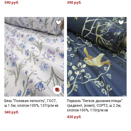
590 руб.
390 руб.
Электронная почта
Подписаться
Ознакомлен(а) с
Политикой обработки персональных
данных
и даю
Согласие на обработку персональных
данных
Даю
Согласие на получение рекламных и
информационных рассылок
Бязь "Полевая легкость", ГОСТ,
Перкаль "Легкое дыхание-птицы"
ш.1.5м, хлопок-100%, 137гр/м.кв
градиент, (комп), СОРТ2, ш.2.2м,
хлопок-100%, 110гр/м.кв
340 руб.
430 руб.