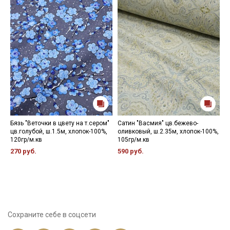
Бязь "Веточки в цвету на т.сером"
Сатин "Васмия" цв.бежево-
В
цв.голубой, ш.1.5м, хлопок-100%,
оливковый, ш.2.35м, хлопок-100%,
"
120гр/м.кв
105гр/м.кв
х
270 руб.
590 руб.
7
Сохраните себе в соцсети