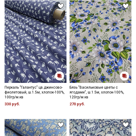
Перкаль "Галантус" цв.джинсово-
Бязь "Васильковые цветы с
фиолетовый, ш.1.5м, хлопок-100%,
ягодами", ш.1.5м, хлопок-100%,
100гр/м.кв
120гр/м.кв
330 руб.
270 руб.