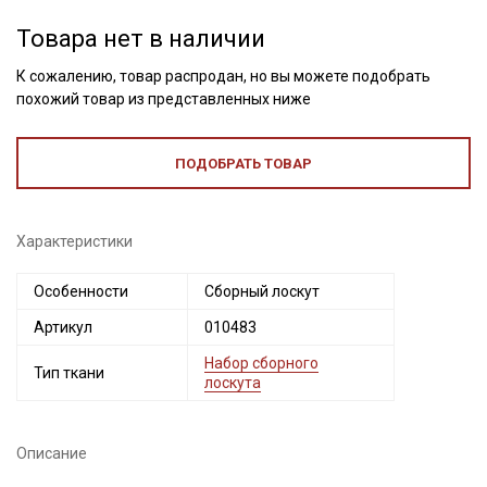
Товара нет в наличии
К сожалению, товар распродан, но вы можете подобрать
похожий товар из представленных ниже
ПОДОБРАТЬ ТОВАР
Характеристики
Секретная рассылка от Купава
Особенности
Сборный лоскут
Артикул
010483
Мы публикуем здесь дополнительные
промокоды и скидки до 30% на узкие
Набор сборного
Тип ткани
лоскута
категории тканей
Электронная почта
Описание