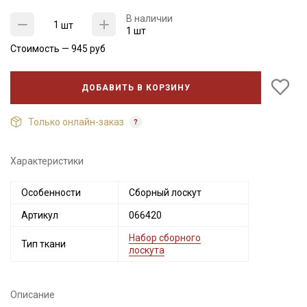
В наличии
шт
1 шт
Стоимость —
945
руб
ДОБАВИТЬ В КОРЗИНУ
Только онлайн-заказ
Характеристики
Секретная рассылка от Купава
Особенности
Сборный лоскут
Мы публикуем здесь дополнительные
Артикул
066420
промокоды и скидки до 30% на узкие
Набор сборного
категории тканей
Тип ткани
лоскута
Электронная почта
Описание