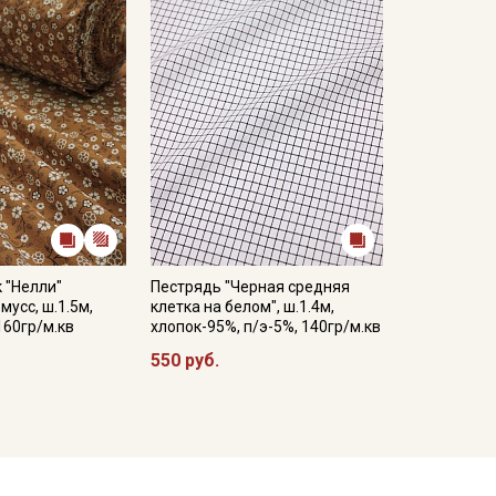
 "Нелли"
Пестрядь "Черная средняя
мусс, ш.1.5м,
клетка на белом", ш.1.4м,
160гр/м.кв
хлопок-95%, п/э-5%, 140гр/м.кв
550 руб.