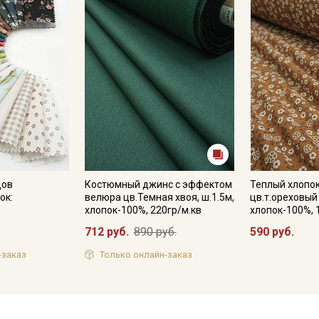
цов
Костюмный джинс с эффектом
Теплый хлопок
ок:
велюра цв.Темная хвоя, ш.1.5м,
цв.т.ореховый 
хлопок-100%, 220гр/м.кв
хлопок-100%, 
712 руб.
890 руб.
590 руб.
-заказ
Только онлайн-заказ