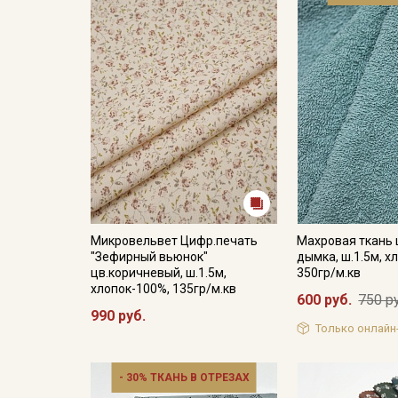
Микровельвет Цифр.печать
Махровая ткань
"Зефирный вьюнок"
дымка, ш.1.5м, х
цв.коричневый, ш.1.5м,
350гр/м.кв
хлопок-100%, 135гр/м.кв
600 руб.
750 р
990 руб.
Только онлайн
- 30% ТКАНЬ В ОТРЕЗАХ