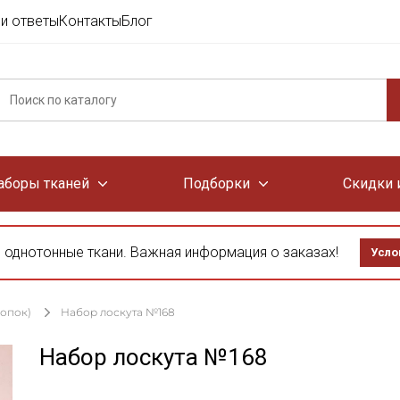
и ответы
Контакты
Блог
аборы тканей
Подборки
Скидки 
 однотонные ткани. Важная информация о заказах!
Усло
лопок)
Набор лоскута №168
Набор лоскута №168