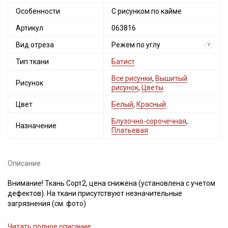
Особенности
С рисунком по кайме
Артикул
063816
Вид отреза
Режем по углу
?
Тип ткани
Батист
Все рисунки
,
Вышитый
Рисунок
рисунок
,
Цветы
Цвет
Белый
,
Красный
Блузочно-сорочечная
,
Назначение
Платьевая
Описание
Внимание! Ткань Сорт2, цена снижена (установлена с учетом
дефектов). На ткани присутствуют незначительные
загрязнения (см. фото)
Описание рисунка: вышивка вдоль каймы с двух сторон
Читать полное описание