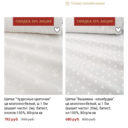
Только онлайн-заказ
СКИДКА 20% АКЦИЯ
СКИДКА 20% АКЦИЯ
Шитье "Чудесные цветочки"
Шитье "Вышивка - незабудки"
цв.молочно-белый, ш.1.5м
цв.молочно-белый, ш.1.5м
(вышит.часть1.2м), батист,
(вышит.часть1.35м), батист,
хлопок-100%, 80гр/м.кв
хл-100%, 80гр/м.кв
792 руб.
990 руб.
680 руб.
850 руб.