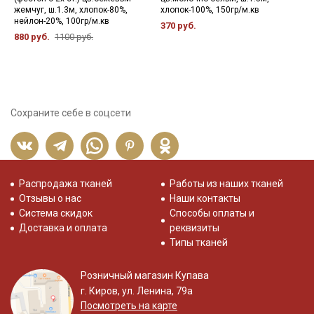
жемчуг, ш.1.3м, хлопок-80%,
хлопок-100%, 150гр/м.кв
м
нейлон-20%, 100гр/м.кв
1
370 руб.
880 руб.
1100 руб.
4
Сохраните себе в соцсети
Распродажа тканей
Работы из наших тканей
Отзывы о нас
Наши контакты
Система скидок
Способы оплаты и
Доставка и оплата
реквизиты
Типы тканей
Розничный магазин Купава
г. Киров, ул. Ленина, 79а
Посмотреть на карте