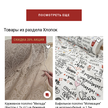
ПОСМОТРЕТЬ ЕЩЕ
Товары из раздела Хлопок
СКИДКА 20% АКЦИЯ
Кружевное полотно "Милада"
Вафельное полотно "Мотивация"
С
(фестон с 2х ст.) цв.бежевый
цв.молочно-белый, ш.1.5м,
з