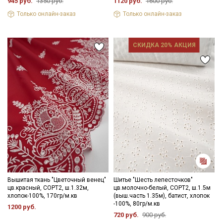
945 руб.
1350 руб.
1120 руб.
1600 руб.
Подписаться
Только онлайн-заказ
Только онлайн-заказ
Ознакомлен(а) с
Политикой обработки персональных
данных
и даю
Согласие на обработку персональных
СКИДКА 20% АКЦИЯ
данных
Даю
Согласие на получение рекламных и
информационных рассылок
Вышитая ткань "Цветочный венец"
Шитье "Шесть лепесточков"
цв.красный, СОРТ2, ш.1.32м,
цв.молочно-белый, СОРТ2, ш.1.5м
хлопок-100%, 170гр/м.кв
(выш.часть 1.35м), батист, хлопок
-100%, 80гр/м.кв
1200 руб.
720 руб.
900 руб.