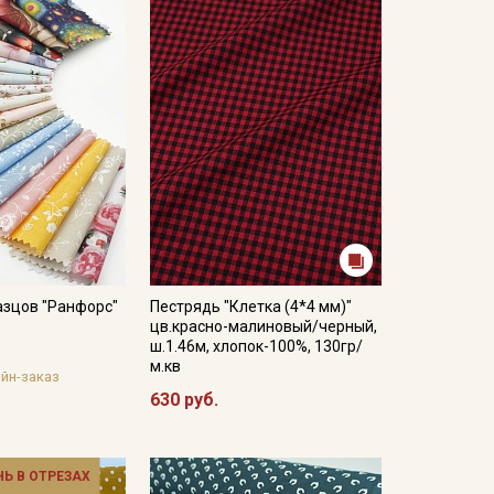
азцов "Ранфорс"
Пестрядь "Клетка (4*4 мм)"
цв.красно-малиновый/черный,
ш.1.46м, хлопок-100%, 130гр/
м.кв
йн-заказ
630 руб.
НЬ В ОТРЕЗАХ