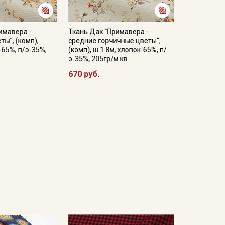
имавера -
Ткань Дак "Примавера -
ты", (комп),
средние горчичные цветы",
-65%, п/э-35%,
(комп), ш.1.8м, хлопок-65%, п/
э-35%, 205гр/м.кв
670 руб.