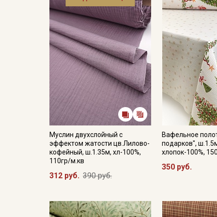
Муслин двухслойный с
Вафельное поло
эффектом жатости цв.Лилово-
подарков", ш.1.5
кофейный, ш.1.35м, хл-100%,
хлопок-100%, 15
110гр/м.кв
350 руб.
312 руб.
390 руб.