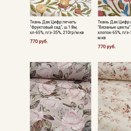
Ткань Дак Цифр.печать
Ткань Дак Цифр.
"Фруктовый сад", ш.1.8м,
"Вязаные цветы",
хл-65%, п/э-35%, 210гр/м.кв
хлопок-65%, п/э-
м.кв
770 руб.
770 руб.