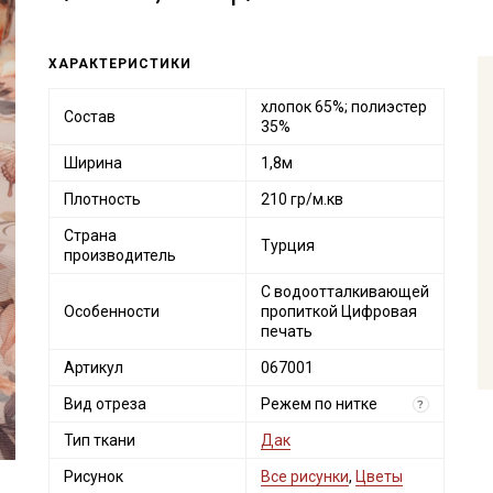
ХАРАКТЕРИСТИКИ
хлопок 65%; полиэстер
Состав
35%
Ширина
1,8м
Плотность
210 гр/м.кв
Страна
Турция
производитель
С водоотталкивающей
Особенности
пропиткой Цифровая
печать
Артикул
067001
Вид отреза
Режем по нитке
?
Тип ткани
Дак
Рисунок
Все рисунки
,
Цветы