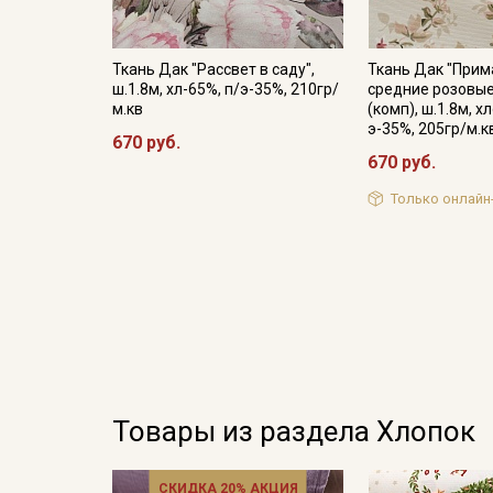
Ткань Дак "Рассвет в саду",
Ткань Дак "Прим
ш.1.8м, хл-65%, п/э-35%, 210гр/
средние розовые
м.кв
(комп), ш.1.8м, х
э-35%, 205гр/м.к
670 руб.
670 руб.
Только онлайн
Товары из раздела Хлопок
СКИДКА 20% АКЦИЯ