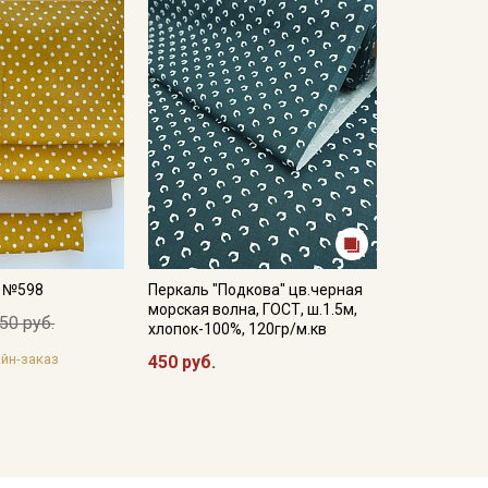
а №598
Перкаль "Подкова" цв.черная
морская волна, ГОСТ, ш.1.5м,
50 руб.
хлопок-100%, 120гр/м.кв
йн-заказ
450 руб.