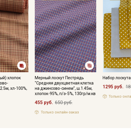
ый) хлопок
Мерный лоскут Пестрядь
Набор лоскут
ово-
"Средняя двухцветная клетка
1295 руб.
18
2.5м, хл-100%,
на джинсово-синем", ш.1.45м,
хлопок-95%, п/э-5%, 130гр/м.кв
Только онла
455 руб.
650 руб.
Только онлайн-заказ