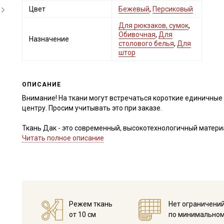
Цвет
Бежевый
,
Персиковый
Для рюкзаков, сумок
,
Обивочная
,
Для
Назначение
столового белья
,
Для
штор
ОПИСАНИЕ
Внимание! На ткани могут встречаться короткие единичные 
центру. Просим учитывать это при заказе.
Ткань Дак - это современный, высокотехнологичный матери
для интерьерного и уличного текстиля, где требуется соче
Читать полное описание
практичности. Благодаря особому плетению и гидрофобной 
практичности в современном текстиле.
Уникальная гидрофобная отделка, разработанная турецким
влаги и грязи внутрь волокон: жидкость просто собирается
Оптимальный смесовый состав — 65% хлопка и 35% полиэст
и износостойкостью. Плотное плетение, похожее на рогожку
Режем ткань
Нет ограничени
способность держать форму. Ткань обладает приятной мато
от 10 см
по минимальном