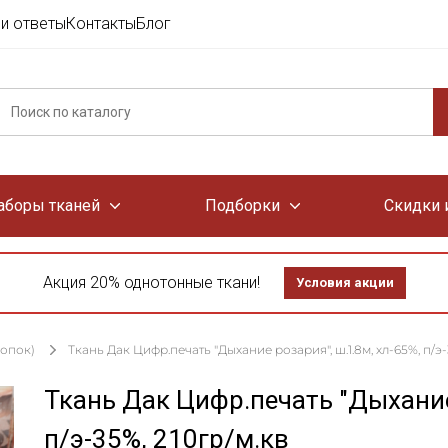
и ответы
Контакты
Блог
аборы тканей
Подборки
Скидки 
Акция 20% однотонные ткани!
Условия акции
лопок)
Ткань Дак Цифр.печать "Дыхание розария", ш.1.8м, хл-65%, п/э-
Ткань Дак Цифр.печать "Дыхание 
п/э-35%, 210гр/м.кв