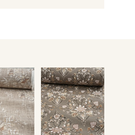
е шторы, декоративные подушки, фартуки,
и, лежаки, шторы для беседок и террас.
ная подготовка (декатировка). Постирайте полотно
имом на низких оборотах. Сушите строго в хорошо
рязнения и пролитую жидкость удаляйте влажной
 избегайте высоких температур и интенсивного
заломы на ткани).
хлора;
мненном месте, не пересушивать;
и температуру до 110С.
ета ткани в зависимости от настроек вашего