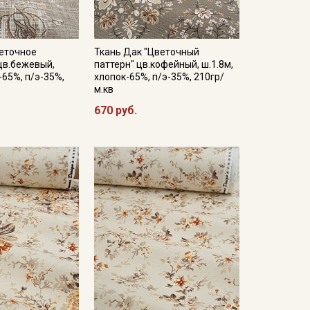
веточное
Ткань Дак "Цветочный
цв.бежевый,
паттерн" цв.кофейный, ш.1.8м,
-65%, п/э-35%,
хлопок-65%, п/э-35%, 210гр/
м.кв
670 руб.