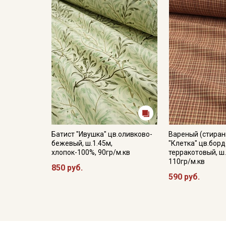
Батист "Ивушка" цв.оливково-
Вареный (стиран
бежевый, ш.1.45м,
"Клетка" цв.борд
хлопок-100%, 90гр/м.кв
терракотовый, ш.
110гр/м.кв
850 руб.
590 руб.