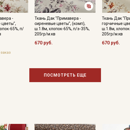
Даю
Согласие на получение рекламных и
информационных рассылок
авера -
Ткань Дак "Примавера -
Ткань Дак "Пр
 цветы",
сиреневые цветы", (комп),
горчичные цве
лопок-65%, п/
ш.1.8м, хлопок-65%, п/э-35%,
ш.1.8м, хлопок
в
205гр/м.кв
205гр/м.кв
670 руб.
670 руб.
-заказ
ПОСМОТРЕТЬ ЕЩЕ