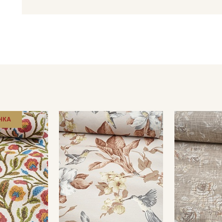
Ткань Дак идеально подходит для пошива:
домашнего текстиля: скатерти, ланчматы, портьеры, римски
прихватки.
уличного текстиля: чехлы для садовой мебели, тенты, гамак
аксессуаров: сумки, рюкзаки, косметички.
Подготовка и уход за тканью Дак.
Ткань дает усадку 3–5%, поэтому необходима предваритель
на деликатном режиме при температуре не выше 40°C с отж
расправленном виде.
Уход:
НКА
- стирка 30-40С, отжим на низких оборотах (небольшие заг
губкой или салфеткой — это продлит жизнь защитному слою;
отжима - это портит пропитку и создает трудноисправимые 
- не рекомендуется использовать средства с содержанием 
- сушить в подвешенном и расправленном состоянии, в зате
- гладить, рекомендуется с паром с изнаночной стороны, пр
Цветопередача (тон) может отличаться от оригинального цв
монитора и в зависимости от партии.