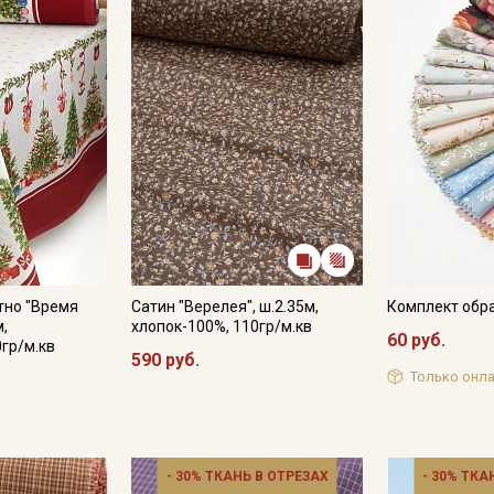
тно "Время
Сатин "Верелея", ш.2.35м,
Комплект обр
м,
хлопок-100%, 110гр/м.кв
60 руб.
0гр/м.кв
590 руб.
Только онла
- 30% ТКАНЬ В ОТРЕЗАХ
- 30% ТКА