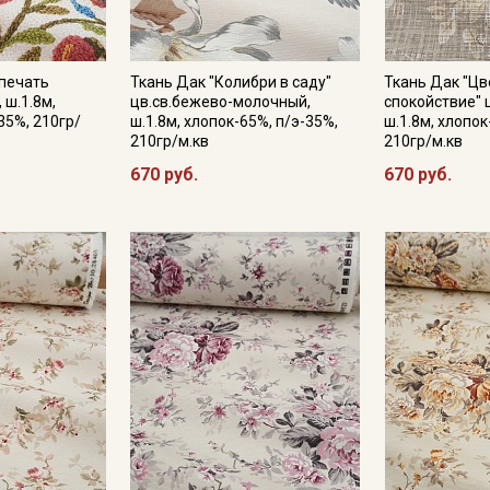
Секретная рассылка от
печать
Ткань Дак "Колибри в саду"
Ткань Дак "Ц
Купава
 ш.1.8м,
цв.св.бежево-молочный,
спокойствие" 
35%, 210гр/
ш.1.8м, хлопок-65%, п/э-35%,
ш.1.8м, хлопок
210гр/м.кв
210гр/м.кв
Мы публикуем здесь дополнительные
670 руб.
670 руб.
промокоды и скидки до 30% на узкие
категории тканей
Электронная почта
Подписаться
Ознакомлен(а) с
Политикой обработки персональных
данных
и даю
Согласие на обработку персональных
данных