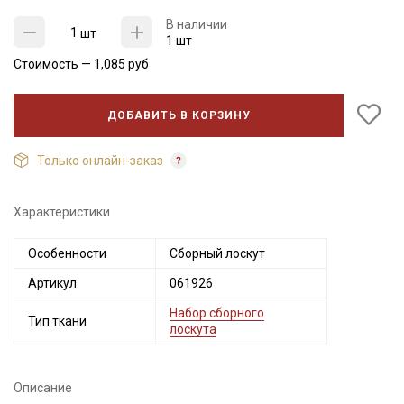
В наличии
шт
1 шт
Стоимость —
1,085
руб
ДОБАВИТЬ В КОРЗИНУ
Только онлайн-заказ
Характеристики
Секретная рассылка от Купава
Особенности
Сборный лоскут
Мы публикуем здесь дополнительные
Артикул
061926
промокоды и скидки до 30% на узкие
категории тканей
Набор сборного
Тип ткани
лоскута
Электронная почта
Описание