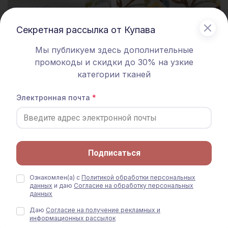
Секретная рассылка от Купава
Мы публикуем здесь дополнительные
промокоды и скидки до 30% на узкие
Ткань Дак Цифр.печать
Ткань Дак Цифр.печать "Вязаный
категории тканей
"Рассветные мелодии" ш.1.8м,
палисад", ш.1.8м, хлопок-65%, п/
хл-65%, п/э-35%, 210гр/м.кв
э-35%, 210гр/м.кв
770 руб.
770 руб.
Электронная почта
НОВИНКА
НОВИНКА
Подписаться
Ознакомлен(а) с
Политикой обработки персональных
данных
и даю
Согласие на обработку персональных
данных
Даю
Согласие на получение рекламных и
информационных рассылок