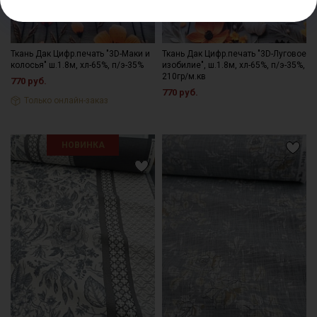
Ткань Дак Цифр.печать "3D-Маки и
Ткань Дак Цифр.печать "3D-Луговое
колосья" ш.1.8м, хл-65%, п/э-35%
изобилие", ш.1.8м, хл-65%, п/э-35%,
210гр/м.кв
770 руб.
770 руб.
Только онлайн-заказ
НОВИНКА