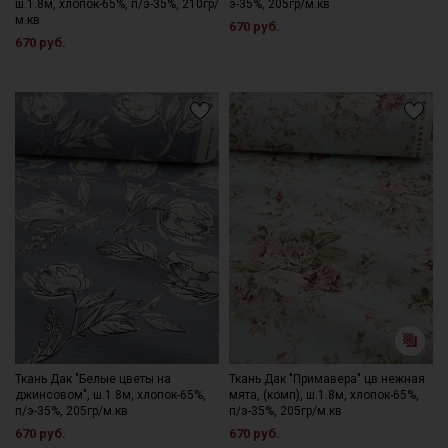
ш.1.8м, хлопок-65%, п/э-35%, 210гр/
э-35%, 205гр/м.кв
м.кв
670 руб.
670 руб.
Ткань Дак "Белые цветы на
Ткань Дак "Примавера" цв.нежная
джинсовом", ш.1.8м, хлопок-65%,
мята, (комп), ш.1.8м, хлопок-65%,
п/э-35%, 205гр/м.кв
п/э-35%, 205гр/м.кв
670 руб.
670 руб.