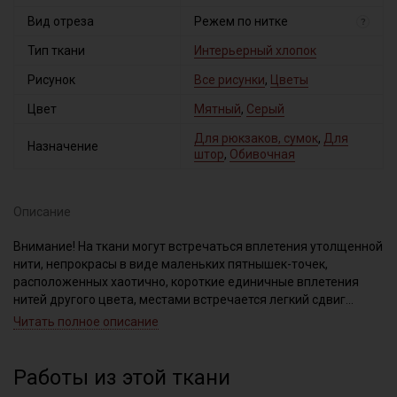
Вид отреза
Режем по нитке
?
Тип ткани
Интерьерный хлопок
Рисунок
Все рисунки
,
Цветы
Цвет
Мятный
,
Серый
Для рюкзаков, сумок
,
Для
Назначение
штор
,
Обивочная
Описание
Внимание! На ткани могут встречаться вплетения утолщенной
нити, непрокрасы в виде маленьких пятнышек-точек,
расположенных хаотично, короткие единичные вплетения
нитей другого цвета, местами встречается легкий сдвиг
печати.
Читать полное описание
При продаже, ткань режем строго по нитке (рисунок нанесен
не по плетению). Важно, при выравнивании отреза, не срезать
неровность, а пропарить и подтянуть ткань по диагонали,
Работы из этой ткани
чтобы нити распрямились и диагональный перекос