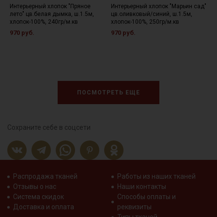
Интерьерный хлопок "Пряное
Интерьерный хлопок "Марьин сад"
И
лето" цв.белая дымка, ш.1.5м,
цв.оливковый/синий, ш.1.5м,
ш
хлопок-100%, 240гр/м.кв
хлопок-100%, 250гр/м.кв
9
970 руб.
970 руб.
ПОСМОТРЕТЬ ЕЩЕ
Сохраните себе в соцсети
Распродажа тканей
Работы из наших тканей
Отзывы о нас
Наши контакты
Система скидок
Способы оплаты и
Доставка и оплата
реквизиты