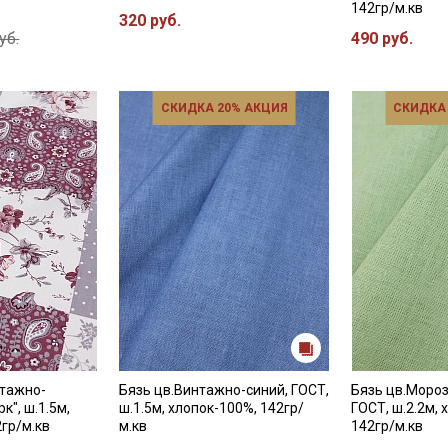
142гр/м.кв
320 руб.
уб.
490 руб.
СКИДКА 20% АКЦИЯ
СКИДКА
нтажно-
Бязь цв.Винтажно-синий, ГОСТ,
Бязь цв.Моро
", ш.1.5м,
ш.1.5м, хлопок-100%, 142гр/
ГОСТ, ш.2.2м, 
2гр/м.кв
м.кв
142гр/м.кв