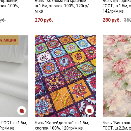
-красный,
Бязь "Хохлома на красном",
Бязь цв.Горьк
опок-100%,
ш.1.5м, хлопок-100%, 120гр/
ГОСТ, ш.1.5м, 
м.кв
142гр/м.кв
уб.
270 руб.
280 руб.
350
% АКЦИЯ
 ГОСТ, ш.1.5м,
Бязь "Калейдоскоп", ш.1.5м,
Бязь "Винтажн
гр/м.кв,
хлопок-100%, 120гр/м.кв
ГОСТ, ш.2.2м, 