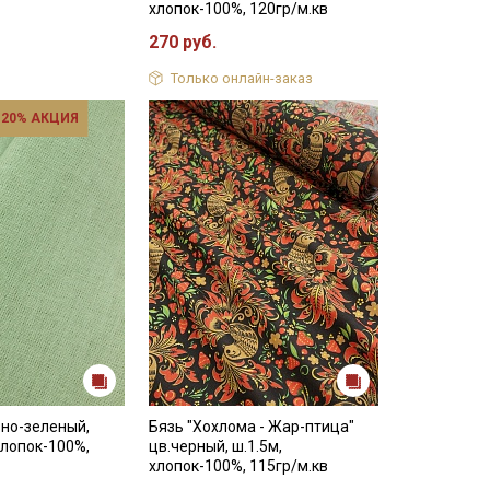
хлопок-100%, 120гр/м.кв
270 руб.
Только онлайн-заказ
 20% АКЦИЯ
зно-зеленый,
Бязь "Хохлома - Жар-птица"
хлопок-100%,
цв.черный, ш.1.5м,
хлопок-100%, 115гр/м.кв