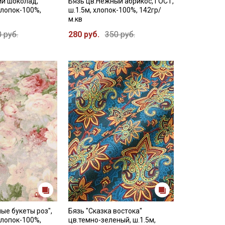
ий шоколад,
Бязь цв.Нежный абрикос, ГОСТ,
хлопок-100%,
ш.1.5м, хлопок-100%, 142гр/
м.кв
 руб.
280 руб.
350 руб.
ые букеты роз",
Бязь "Сказка востока"
хлопок-100%,
цв.темно-зеленый, ш.1.5м,