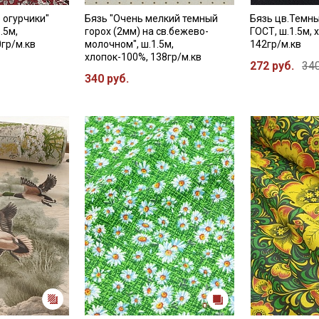
 огурчики"
Бязь "Очень мелкий темный
Бязь цв.Темны
.5м,
горох (2мм) на св.бежево-
ГОСТ, ш.1.5м, 
0гр/м.кв
молочном", ш.1.5м,
142гр/м.кв
хлопок-100%, 138гр/м.кв
272 руб.
340
340 руб.