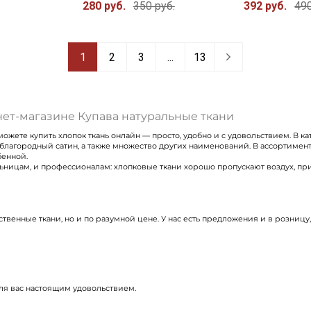
280 руб.
350 руб.
392 руб.
490
1
2
3
...
13
нет-магазине Купава натуральные ткани
ожете купить хлопок ткань онлайн — просто, удобно и с удовольствием. В ка
благородный сатин, а также множество других наименований. В ассортимен
бенной.
цам, и профессионалам: хлопковые ткани хорошо пропускают воздух, прият
ственные ткани, но и по разумной цене. У нас есть предложения и в розницу
для вас настоящим удовольствием.