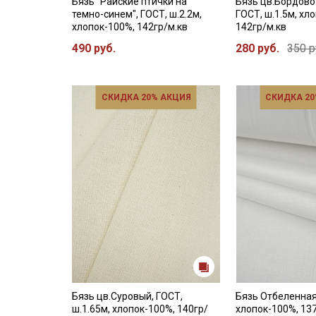
Бязь "Райские птички на
Бязь цв.Бордово
темно-синем", ГОСТ, ш.2.2м,
ГОСТ, ш.1.5м, хл
хлопок-100%, 142гр/м.кв
142гр/м.кв
490 руб.
280 руб.
350 р
СКИДКА 20% АКЦИЯ
СКИДКА 20
Бязь цв.Суровый, ГОСТ,
Бязь Отбеленная
ш.1.65м, хлопок-100%, 140гр/
хлопок-100%, 137