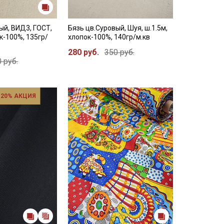
ый, ВИД3, ГОСТ,
Бязь цв.Суровый, Шуя, ш.1.5м,
к-100%, 135гр/
хлопок-100%, 140гр/м.кв
280 руб.
350 руб.
 руб.
 20% АКЦИЯ