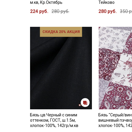
м.кв, Кр.Октябрь
Тейково
224 руб.
280 руб.
280 руб.
350 р
СКИДКА 20% АКЦИЯ
Бязь цв.Черный с синим
Бязь "Серый/ви
оттенком, ГОСТ, ш.1.5м,
вишневый пэчворк
хлопок-100%, 142гр/м.кв
хлопок-100%, 14