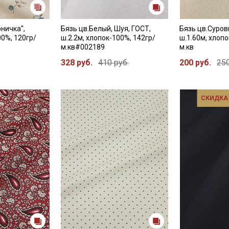
ничка",
Бязь цв.Белый, Шуя, ГОСТ,
Бязь цв.Суров
00%, 120гр/
ш.2.2м, хлопок-100%, 142гр/
ш.1.60м, хлопо
м.кв#002189
м.кв
328 руб.
410 руб.
200 руб.
250
СКИДКА