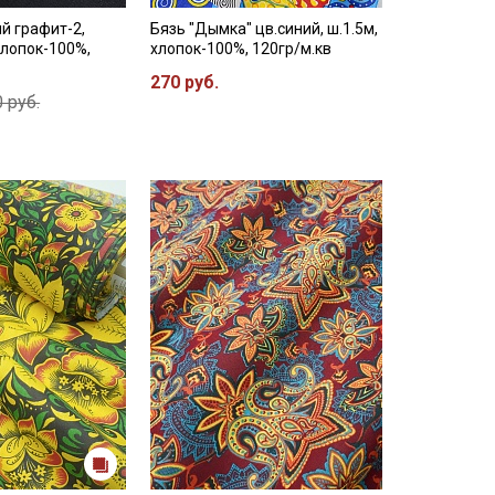
й графит-2,
Бязь "Дымка" цв.синий, ш.1.5м,
хлопок-100%,
хлопок-100%, 120гр/м.кв
270 руб.
 руб.