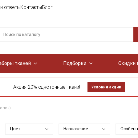
и ответы
Контакты
Блог
аборы тканей
Подборки
Скидки 
Акция 20% однотонные ткани!
Условия акции
лопок)
Цвет
Назначение
Особенн