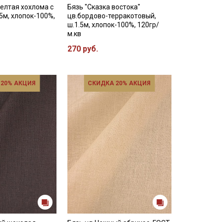
елтая хохлома с
Бязь "Сказка востока"
.5м, хлопок-100%,
цв.бордово-терракотовый,
ш.1.5м, хлопок-100%, 120гр/
м.кв
270 руб.
 20% АКЦИЯ
СКИДКА 20% АКЦИЯ