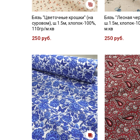
Бязь "Цветочные крошки" (на
Бязь "Лесная чер
суровом), ш.1.5м, хлопок-100%,
ш.1.5м, хлопок-1
110гр/м.кв
м.кв
250 руб.
250 руб.