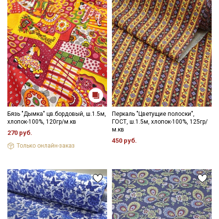
Бязь "Дымка" цв.бордовый, ш.1.5м,
Перкаль "Цветущие полоски",
хлопок-100%, 120гр/м.кв
ГОСТ, ш.1.5м, хлопок-100%, 125гр/
м.кв
270 руб.
450 руб.
Только онлайн-заказ