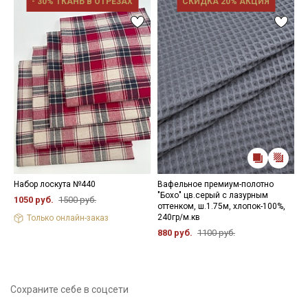
- 30% ТКАНЬ В ОТРЕЗАХ
СКИДКА 20% АКЦИЯ
Набор лоскута №440
Вафельное премиум-полотно
М
"Бохо" цв.серый с лазурным
в
1050 руб.
1500 руб.
оттенком, ш.1.75м, хлопок-100%,
х
240гр/м.кв
Только онлайн-заказ
6
880 руб.
1100 руб.
Сохраните себе в соцсети