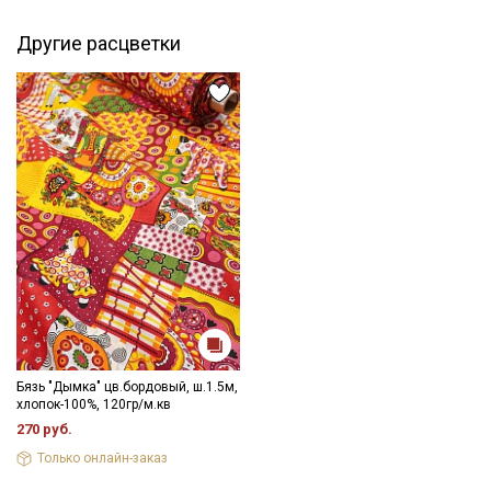
затемненном месте, не пересушивать
- гладить, используя умеренный режим.
Другие расцветки
Цветопередача (тон) может отличаться от оригинального
цвета ткани в зависимости от настроек вашего монитора и в
зависимости от партии.
Бязь "Дымка" цв.бордовый, ш.1.5м,
хлопок-100%, 120гр/м.кв
270 руб.
Только онлайн-заказ