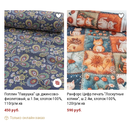
данных
Даю
Согласие на получение рекламных и
информационных рассылок
Поплин "Павушка" цв.джинсово-
Ранфорс Цифр.печать "Лоскутные
фиолетовый, ш.1.5м, хлопок-100%,
котики", ш.2.4м, хлопок-100%,
110гр/м.кв
120гр/м.кв
450 руб.
590 руб.
Только онлайн-заказ