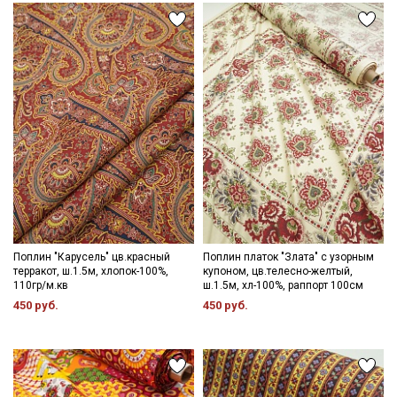
Поплин "Карусель" цв.красный
Поплин платок "Злата" с узорным
терракот, ш.1.5м, хлопок-100%,
купоном, цв.телесно-желтый,
110гр/м.кв
ш.1.5м, хл-100%, раппорт 100см
450 руб.
450 руб.