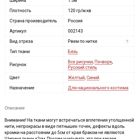
Ширина
1.5м
Плотность
120 гр/м.кв
Страна производитель
Россия
Артикул
002143
Вид отреза
Рвем по нитке
?
Тип ткани
Бязь
Все рисунки
,
Пэчворк
,
Рисунок
Русский стиль
Цвет
Желтый
,
Синий
Назначение
Для национального костюма
Описание
Внимание! На ткани могут встречаться вплетения утолщенной
нити, непрокрасы в виде пятнышек-точек, дефекты вдоль
кромки на расстоянии до 5см от края браком не являются.
Ширина ткани ±2см. Просим учитывать это при заказе.