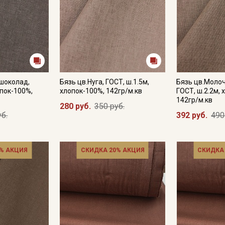
 шоколад,
Бязь цв.Нуга, ГОСТ, ш.1.5м,
Бязь цв.Моло
опок-100%,
хлопок-100%, 142гр/м.кв
ГОСТ, ш.2.2м, 
142гр/м.кв
280 руб.
350 руб.
уб.
392 руб.
490
% АКЦИЯ
СКИДКА 20% АКЦИЯ
СКИДКА