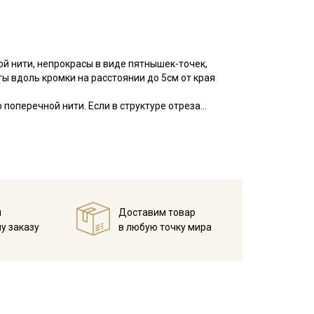
ой нити, непрокрасы в виде пятнышек-точек,
ы вдоль кромки на расстоянии до 5см от края
 поперечной нити. Если в структуре отреза
, то исправление выполняют пропариванием. В
куратно подтягивая по диагонали. Важно,
приведет к искажению края детали изделия после
оверхность ткани ровная, матовая, по фактуре с
аемость.
й
Доставим товар
ельный вид, не вытягивается после стирок, легко
у заказу
в любую точку мира
покрывал, легкой одежды для взрослых и детей,
мов, декоративных элементов интерьера (например,
тинга, скрапбукинга, используется в качестве
мпературе дальнейших стирок, не выше 40C.