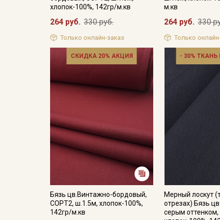
хлопок-100%, 142гр/м.кв
м.кв
264 руб.
330 руб.
264 руб.
330 р
Только онлайн-заказ
Только онлайн
СКИДКА 20% АКЦИЯ
- 30% ТКАНЬ
Бязь цв.Винтажно-бордовый,
Мерный лоскут (
СОРТ2, ш.1.5м, хлопок-100%,
отрезах) Бязь цв
142гр/м.кв
серым оттенком, 