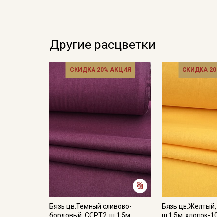
Другие расцветки
СКИДКА 20% АКЦИЯ
СКИДКА 20
Бязь цв.Темный сливово-
Бязь цв.Желтый,
бордовый, СОРТ2, ш.1.5м,
ш.1.5м, хлопок-1