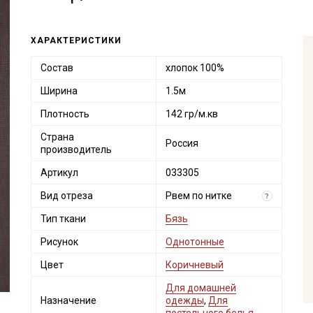
ХАРАКТЕРИСТИКИ
Состав
хлопок 100%
Ширина
1.5м
Плотность
142 гр/м.кв
Страна
Россия
производитель
Артикул
033305
Вид отреза
Рвем по нитке
?
Тип ткани
Бязь
Рисунок
Однотонные
Цвет
Коричневый
Для домашней
Назначение
одежды
,
Для