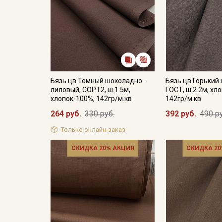
Бязь цв.Темный шоколадно-
Бязь цв.Горький
лиловый, СОРТ2, ш.1.5м,
ГОСТ, ш.2.2м, хл
хлопок-100%, 142гр/м.кв
142гр/м.кв
264 руб.
330 руб.
392 руб.
490 р
Только онлайн-заказ
СКИДКА 20% АКЦИЯ
СКИДКА 20