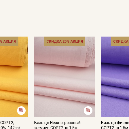
% АКЦИЯ
СКИДКА 20% АКЦИЯ
СКИДКА
Секретная рассылка от
Купава
Мы публикуем здесь дополнительные
промокоды и скидки до 30% на узкие
категории тканей
Электронная почта
 СОРТ2,
Бязь цв.Нежно-розовый
Бязь цв.Фиол
00%, 142гр/
жемчуг, СОРТ2, ш.1.5м,
СОРТ2, ш.1.5м