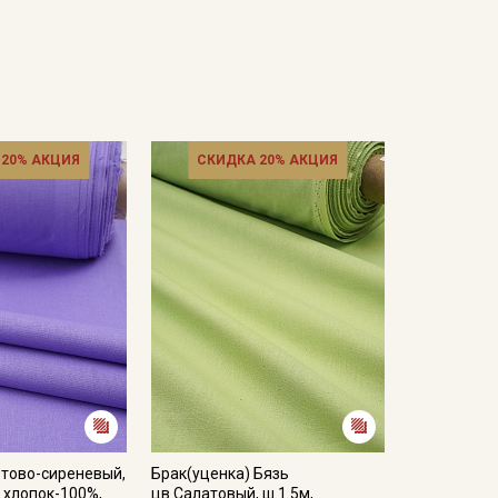
 20% АКЦИЯ
СКИДКА 20% АКЦИЯ
етово-сиреневый,
Брак(уценка) Бязь
, хлопок-100%,
цв.Салатовый, ш.1.5м,