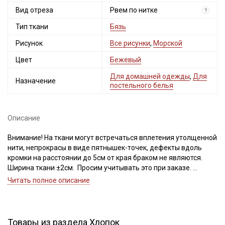
Вид отреза
Рвем по нитке
категории тканей
?
Тип ткани
Бязь
Электронная почта
Рисунок
Все рисунки
,
Морской
Цвет
Бежевый
Для домашней одежды
,
Для
Назначение
постельного белья
Подписаться
Ознакомлен(а) с
Политикой обработки персональных
Описание
данных
и даю
Согласие на обработку персональных
данных
Внимание! На ткани могут встречаться вплетения утолщенной
Даю
Согласие на получение рекламных и
нити, непрокрасы в виде пятнышек-точек, дефекты вдоль
информационных рассылок
кромки на расстоянии до 5см от края браком не являются.
Ширина ткани ±2см. Просим учитывать это при заказе.
Читать полное описание
Бязь – это натуральная ткань, полотняного переплетения,
поверхность ткани ровная, матовая, по фактуре с обеих
сторон одинаковая, не тянется, имеет среднюю сминаемость.
Бязь выдерживает многократные стирки, не теряя
Товары из раздела Хлопок