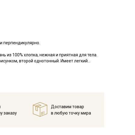
ки перпендикулярно.
нь из 100% хлопка, нежная и приятная для тела.
 рисунком, второй однотонный. Имеет легкий
лои внутри прошиты тонкой нитью в шахматном
 и износостойкая.
детской одежды, домашнего текстиля (благодаря
о смотрится в сочетании с сатином, вафельным
при температуре дальнейших стирок, не выше 40C
й
Доставим товар
у заказу
в любую точку мира