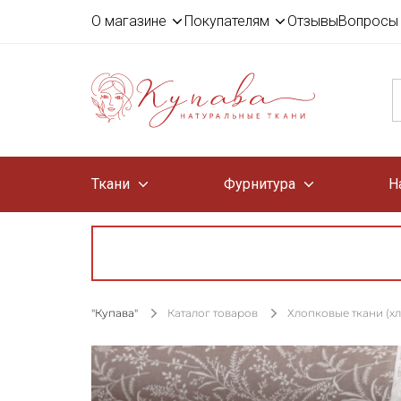
О магазине
Покупателям
Отзывы
Вопросы 
Ткани
Фурнитура
Н
"Купава"
Каталог товаров
Хлопковые ткани (х