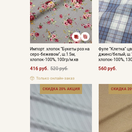
Импорт. хлопок "Букеты роз на
Фуле "Клетка" цв
серо-бежевом", ш.1.5м,
джинс/белый, ш.
хлопок-100%, 100гр/м.кв
хлопок-100%, 13
416 руб.
520 руб.
560 руб.
Только онлайн-заказ
СКИДКА 20% АКЦИЯ
СКИДКА 20