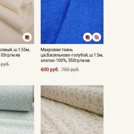
ровый, ш.1.55м,
Махровая ткань
105гр/м.кв
цв.Васильково-голубой, ш.1.5м,
хлопок-100%, 350гр/м.кв
 руб.
600 руб.
750 руб.