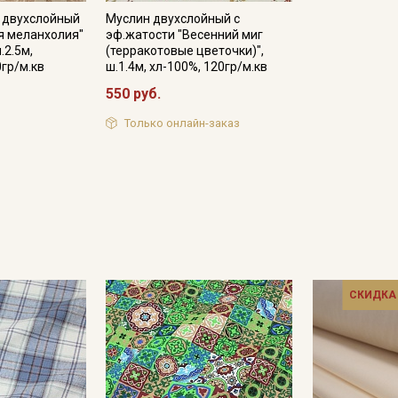
 двухслойный
Муслин двухслойный с
я меланхолия"
эф.жатости "Весенний миг
Подписаться
.2.5м,
(терракотовые цветочки)",
0гр/м.кв
ш.1.4м, хл-100%, 120гр/м.кв
550 руб.
Ознакомлен(а) с
Политикой обработки персональных
данных
и даю
Согласие на обработку персональных
данных
Только онлайн-заказ
Даю
Согласие на получение рекламных и
информационных рассылок
СКИДКА