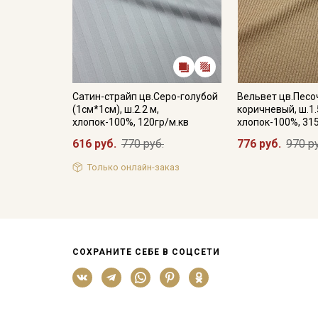
Сатин-страйп цв.Серо-голубой
Вельвет цв.Песо
(1см*1см), ш.2.2 м,
коричневый, ш.1.
хлопок-100%, 120гр/м.кв
хлопок-100%, 31
616 руб.
770 руб.
776 руб.
970 р
Только онлайн-заказ
СОХРАНИТЕ СЕБЕ В СОЦСЕТИ