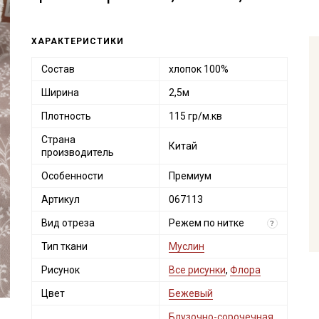
ХАРАКТЕРИСТИКИ
Состав
хлопок 100%
Ширина
2,5м
Плотность
115 гр/м.кв
Страна
Китай
производитель
Особенности
Премиум
Артикул
067113
Вид отреза
Режем по нитке
?
Тип ткани
Муслин
Рисунок
Все рисунки
,
Флора
Цвет
Бежевый
Блузочно-сорочечная
,