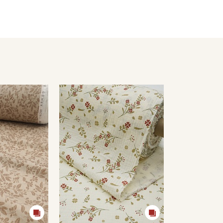
Цветопередача (тон) может отличаться от оригинального цв
монитора и в зависимости от партии.
Секретная рассылка от
Купава
Мы публикуем здесь дополнительные
промокоды и скидки до 30% на узкие
категории тканей
Электронная почта