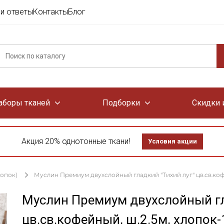
и ответы
Контакты
Блог
аборы тканей
Подборки
Скидки 
Акция 20% однотонные ткани!
Условия акции
лопок)
Муслин Премиум двухслойный гладкий "Тихий луг" цв.св.кофей
Муслин Премиум двухслойный гл
цв.св.кофейный, ш.2.5м, хлопок-