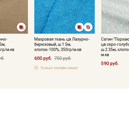
чно-
Махровая ткань цв.Лазурно-
Сатин "Порха
5м,
бирюзовый, ш.1.5м,
цв.серо-голуб
5гр/м.кв
хлопок-100%, 350гр/м.кв
ш.2.35м, хлопо
м.кв
уб.
600 руб.
750 руб.
590 руб.
Только онлайн-заказ