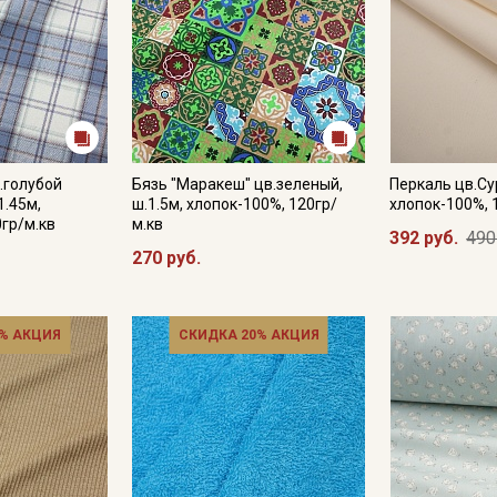
.голубой
Бязь "Маракеш" цв.зеленый,
Перкаль цв.Су
1.45м,
ш.1.5м, хлопок-100%, 120гр/
хлопок-100%, 
0гр/м.кв
м.кв
392 руб.
490
270 руб.
% АКЦИЯ
СКИДКА 20% АКЦИЯ