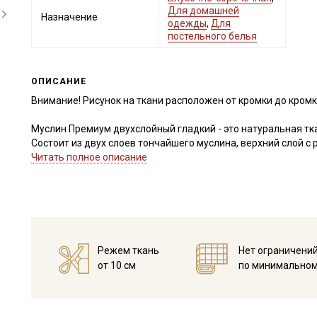
Для домашней
Назначение
одежды
,
Для
постельного белья
ОПИСАНИЕ
Внимание! Рисунок на ткани расположен от кромки до кром
Муслин Премиум двухслойный гладкий - это натуральная тка
Состоит из двух слоев тончайшего муслина, верхний слой с
благородный блеск, благодаря плотно скрученным нитям, с
Читать полное описание
порядке.
При всей легкости и воздушности ткань достаточно прочная
Муслин Премиум отлично подходит для пошива взрослой и 
ширине подходит для пошива постельного белья), прекрасн
полотном, фактурным хлопком.
Ткань дает усадку до 5% перед пошивом постирайте отрез 
Режем ткань
Нет ограничени
Уход:
от 10 см
по минимальном
- стирка до 40C, отжим до 600 оборотов
- запрещены отбеливатели
- сушить в подвешенном и расправленном состоянии.