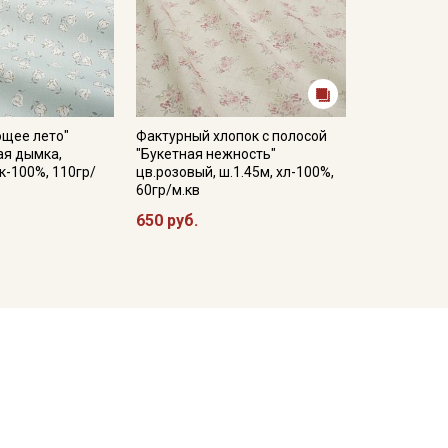
ющее лето"
Фактурный хлопок с полосой
ая дымка,
"Букетная нежность"
к-100%, 110гр/
цв.розовый, ш.1.45м, хл-100%,
60гр/м.кв
650 руб.