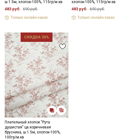
ш.1.5м, хлопок-100%, 115гр/м.кв
хлопок-100%, 115гр/м.кв
ткани в зависимости от настроек вашего монитора и в
483 руб.
690 руб.
483 руб.
690 руб.
зависимости от партии тон ткани может отличаться.
Только онлайн-заказ
Только онлайн-заказ
СКИДКА 30%
Плательный хлопок "Рута
душистая" цв.коричневая
Секретная рассылка от Купава
брусника, ш.1.5м, хлопок-100%,
100гр/м.кв