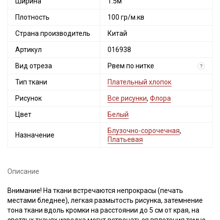
Ширина
1.5м
Плотность
100 гр/м.кв
Страна производитель
Китай
Артикул
016938
Вид отреза
Рвем по нитке
?
Тип ткани
Плательный хлопок
Рисунок
Все рисунки
,
Флора
Цвет
Белый
Блузочно-сорочечная
,
Назначение
Платьевая
Описание
Внимание! На ткани встречаются непрокрасы (печать
местами бледнее), легкая размытость рисунка, затемнение
тона ткани вдоль кромки на расстоянии до 5 см от края, на