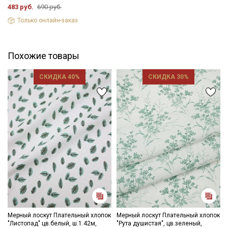
Мы публикуем здесь дополнительные
483 руб.
690 руб.
промокоды и скидки до 30% на узкие
Только онлайн-заказ
категории тканей
Электронная почта
Похожие товары
СКИДКА 40%
СКИДКА 30%
Подписаться
Ознакомлен(а) с
Политикой обработки персональных
данных
и даю
Согласие на обработку персональных
данных
Даю
Согласие на получение рекламных и
информационных рассылок
Мерный лоскут Плательный хлопок
Мерный лоскут Плательный хлопок
"Листопад" цв.белый, ш.1.42м,
"Рута душистая", цв.зеленый,