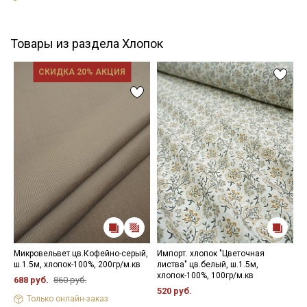
Товары из раздела Хлопок
СКИДКА 20% АКЦИЯ
Микровельвет цв.Кофейно-серый,
Импорт. хлопок "Цветочная
В
ш.1.5м, хлопок-100%, 200гр/м.кв
листва" цв.белый, ш.1.5м,
"
хлопок-100%, 100гр/м.кв
ш
688 руб.
860 руб.
520 руб.
5
Только онлайн-заказ