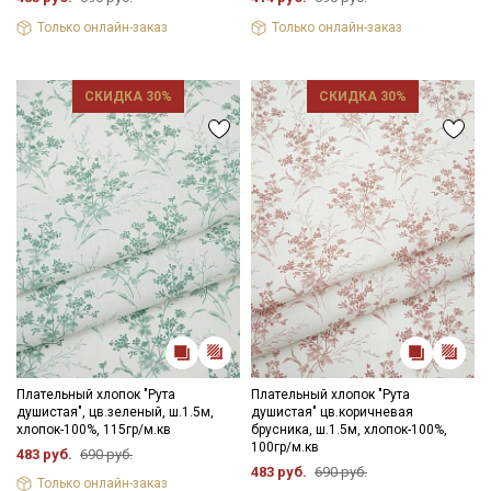
Только онлайн-заказ
Только онлайн-заказ
СКИДКА 30%
СКИДКА 30%
Плательный хлопок "Рута
Плательный хлопок "Рута
душистая", цв.зеленый, ш.1.5м,
душистая" цв.коричневая
хлопок-100%, 115гр/м.кв
брусника, ш.1.5м, хлопок-100%,
100гр/м.кв
483 руб.
690 руб.
483 руб.
690 руб.
Только онлайн-заказ