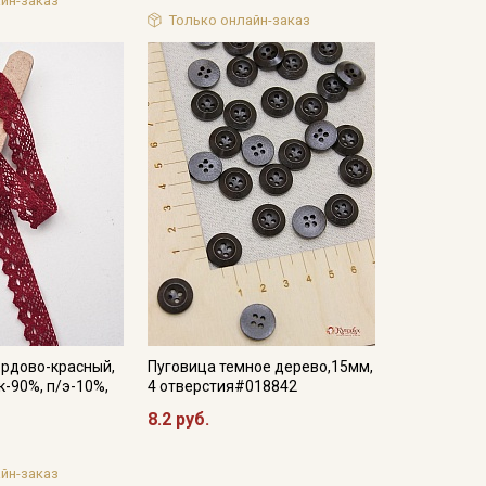
йн-заказ
Только онлайн-заказ
ордово-красный,
Пуговица темное дерево,15мм,
к-90%, п/э-10%,
4 отверстия#018842
8.2 руб.
йн-заказ