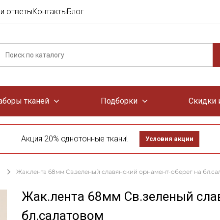
и ответы
Контакты
Блог
аборы тканей
Подборки
Скидки 
Акция 20% однотонные ткани!
Условия акции
Жак.лента 68мм Св.зеленый славянский орнамент-оберег на бл.са
Жак.лента 68мм Св.зеленый сла
бл.салатовом