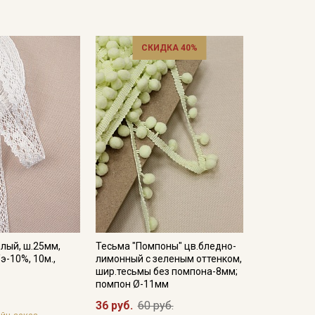
СКИДКА 40%
лый, ш.25мм,
Тесьма "Помпоны" цв.бледно-
э-10%, 10м.,
лимонный с зеленым оттенком,
шир.тесьмы без помпона-8мм;
помпон Ø-11мм
36 руб.
60 руб.