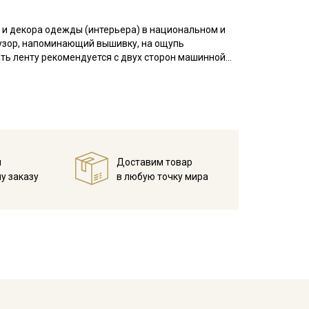
 и декора одежды (интерьера) в национальном и
узор, напоминающий вышивку, на ощупь
ать ленту рекомендуется с двух сторон машинной
 на которое будет пришиваться лента, необходимо
и стягивания жаккардовой лентой.
вала, наволочки, мебельные чехлы, используют в
й
Доставим товар
у заказу
в любую точку мира
ета ткани в зависимости от настроек вашего