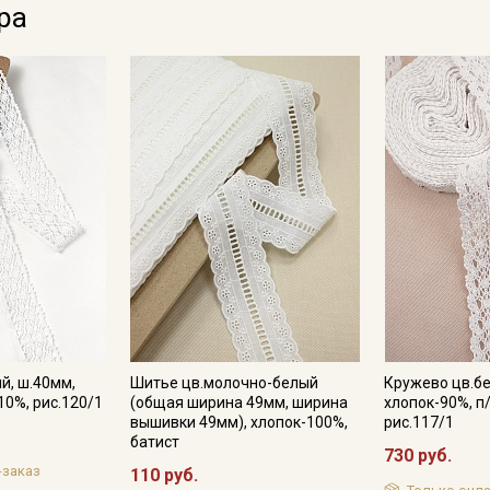
ра
Электронная почта
Подписаться
Ознакомлен(а) с
Политикой обработки персональных
данных
и даю
Согласие на обработку персональных
данных
Даю
Согласие на получение рекламных и
информационных рассылок
й, ш.40мм,
Шитье цв.молочно-белый
Кружево цв.бе
10%, рис.120/1
(общая ширина 49мм, ширина
хлопок-90%, п/
вышивки 49мм), хлопок-100%,
рис.117/1
батист
730 руб.
-заказ
110 руб.