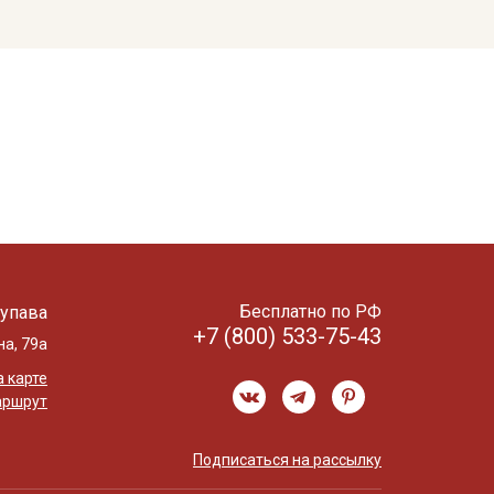
Бесплатно по РФ
упава
+7 (800) 533-75-43
на, 79а
 карте
аршрут
Подписаться на рассылку