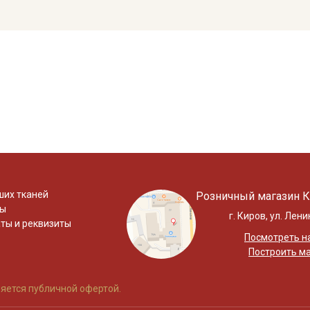
ших тканей
Розничный магазин К
ты
г. Киров, ул. Лени
ты и реквизиты
Посмотреть на
Построить м
яется публичной офертой.