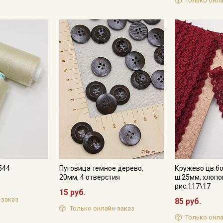
Только онла
544
Пуговица темное дерево,
Кружево цв.б
20мм, 4 отверстия
ш.25мм, хлопо
рис.117\17
15 руб.
-заказ
85 руб.
Только онлайн-заказ
Только онла