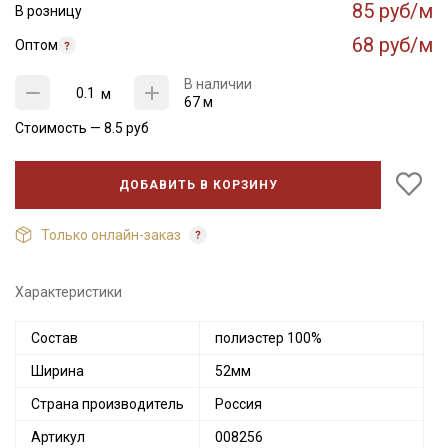
85 руб/м
В розницу
68 руб/м
Оптом
В наличии
м
67 м
Стоимость —
8.5
руб
ДОБАВИТЬ В КОРЗИНУ
Только онлайн-заказ
Характеристики
Секретная рассылка от Купава
Состав
полиэстер 100%
Мы публикуем здесь дополнительные
Ширина
52мм
промокоды и скидки до 30% на узкие
Страна производитель
Россия
категории тканей
Артикул
008256