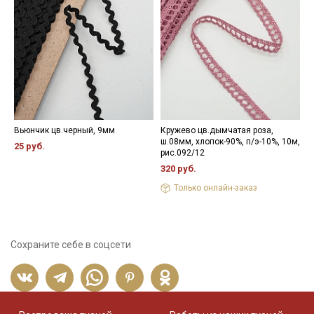
Уход:
- максимальная температура стирки до 40 С, без отжима,
- противопоказано применение отбеливателей.
Цветопередача (тон) может отличаться от оригинального
цвета ткани в зависимости от настроек вашего монитора и в
зависимости от партии.
Вьюнчик цв.черный, 9мм
Кружево цв.дымчатая роза,
П
ш.08мм, хлопок-90%, п/э-10%, 10м,
ц
25 руб.
рис.092/12
1
320 руб.
1
Только онлайн-заказ
Сохраните себе в соцсети