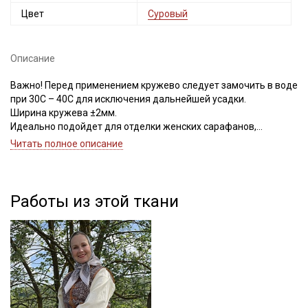
Цвет
Суровый
Описание
Важно! Перед применением кружево следует замочить в воде
при 30С – 40С для исключения дальнейшей усадки.
Ширина кружева ±2мм.
Идеально подойдет для отделки женских сарафанов,
платьев, юбок, рукавов.
Читать полное описание
В интерьере можно использовать для украшения скатертей,
занавесок, подушек, пледов. Подойдет для оформления
творческих работ в различных техниках.
Работы из этой ткани
Цветопередача может отличаться от оригинального цвета в
зависимости от настроек вашего монитора.