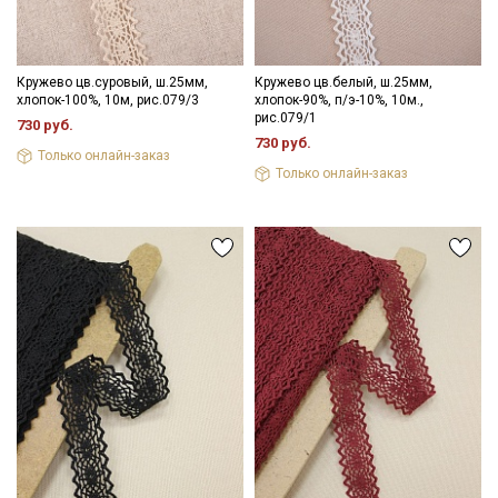
Подписаться
Кружево цв.суровый, ш.25мм,
Кружево цв.белый, ш.25мм,
хлопок-100%, 10м, рис.079/3
хлопок-90%, п/э-10%, 10м.,
Ознакомлен(а) с
Политикой обработки персональных
рис.079/1
730 руб.
данных
и даю
Согласие на обработку персональных
730 руб.
данных
Только онлайн-заказ
Только онлайн-заказ
Даю
Согласие на получение рекламных и
информационных рассылок