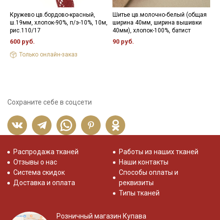
Кружево цв.бордово-красный,
Шитье цв.молочно-белый (общая
К
ш.19мм, хлопок-90%, п/э-10%, 10м,
ширина 40мм, ширина вышивки
о
рис.110/17
40мм), хлопок-100%, батист
х
р
600 руб.
90 руб.
3
Только онлайн-заказ
Сохраните себе в соцсети
Распродажа тканей
Работы из наших тканей
Отзывы о нас
Наши контакты
Система скидок
Способы оплаты и
Доставка и оплата
реквизиты
Типы тканей
Розничный магазин Купава