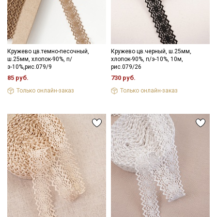
Кружево цв.темно-песочный,
Кружево цв.черный, ш.25мм,
ш.25мм, хлопок-90%, п/
хлопок-90%, п/э-10%, 10м,
э-10%,рис.079/9
рис.079/26
85 руб.
730 руб.
Только онлайн-заказ
Только онлайн-заказ
Секретная рассылка от Купава
Мы публикуем здесь дополнительные
промокоды и скидки до 30% на узкие
категории тканей
Электронная почта