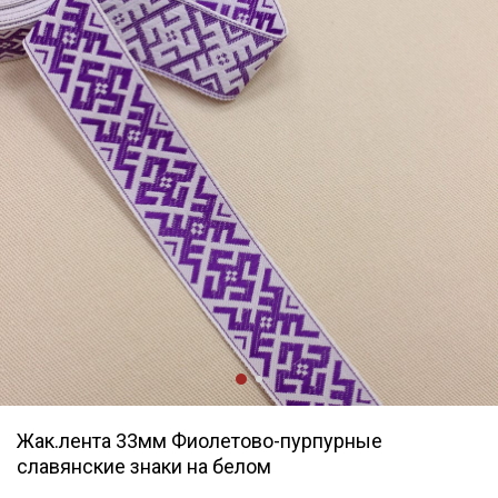
Жак.лента 33мм Фиолетово-пурпурные
славянские знаки на белом