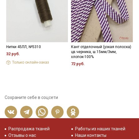
- максимальная температура стирки до 40 С, без отжима,
- противопоказано применение отбеливателей.
Цветопередача (тон) может отличаться от оригинального
цвета ткани в зависимости от настроек вашего монитора и в
зависимости от партии.
Нитки 45ЛЛ, №5310
Кант отделочный (узкая полоска)
П
цв.черника, ш.15мм/3мм,
ц
32 руб.
хлопок-100%
о
Только онлайн-заказ
72 руб.
1
Сохраните себе в соцсети
Распродажа тканей
Работы из наших тканей
Отзывы о нас
Наши контакты