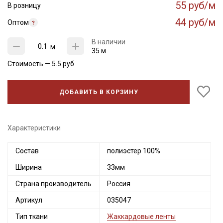
55 руб/м
В розницу
44 руб/м
Оптом
В наличии
м
35 м
Стоимость —
5.5
руб
ДОБАВИТЬ В КОРЗИНУ
Характеристики
Состав
полиэстер 100%
Секретная рассылка от Купава
Ширина
33мм
Мы публикуем здесь дополнительные
Страна производитель
Россия
промокоды и скидки до 30% на узкие
категории тканей
Артикул
035047
Тип ткани
Жаккардовые ленты
Электронная почта