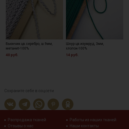
Вьюнчик цв.серебро, ш.9мм,
Шнур цв.изумруд, 3мм,
П
метанит-100%
хлопок-100%
ц
40 руб.
14 руб.
1
Сохраните себе в соцсети
Распродажа тканей
Работы из наших тканей
Отзывы о нас
Наши контакты