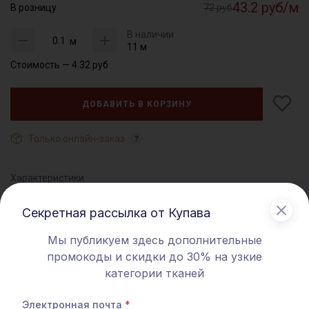
43.2 руб/м
В розницу
72 руб
В наличии
м
11 м
Стоимость —
4.32
руб
ДОБАВИТЬ В КОРЗИНУ
Только онлайн-заказ
Характеристики
Состав
хлопок 100%
Секретная рассылка от Купава
Ширина
15мм/кант 3мм
Мы публикуем здесь дополнительные
промокоды и скидки до 30% на узкие
Страна производитель
Китай
категории тканей
Артикул
020482
Тип ткани
Кант
Электронная почта