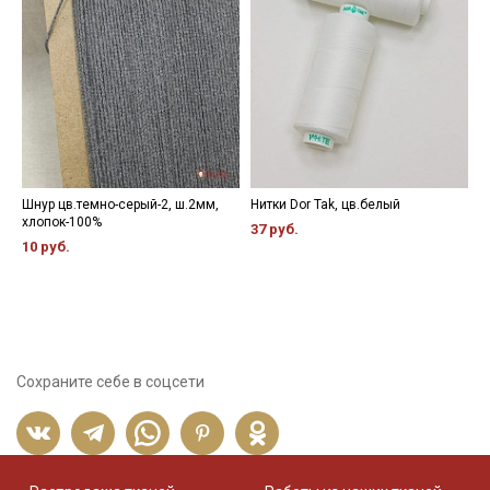
Шнур цв.темно-серый-2, ш.2мм,
Нитки Dor Tak, цв.белый
К
хлопок-100%
х
37 руб.
10 руб.
7
Сохраните себе в соцсети