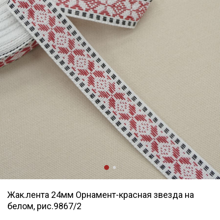
Жак.лента 24мм Орнамент-красная звезда на
белом, рис.9867/2