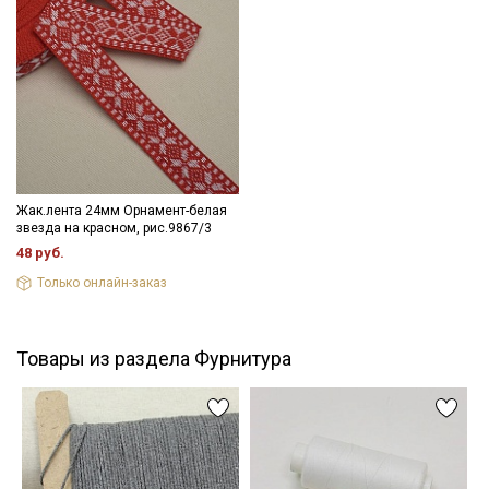
Даю
Согласие на получение рекламных и
информационных рассылок
Уход:
- максимальная температура стирки до 40 С, без отжима,
- противопоказано применение отбеливателей.
Цветопередача (тон) может отличаться от оригинального
цвета ткани в зависимости от настроек вашего монитора и в
зависимости от партии.
Жак.лента 24мм Орнамент-белая
звезда на красном, рис.9867/3
48 руб.
Только онлайн-заказ
Товары из раздела Фурнитура