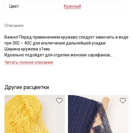
Цвет
Красный
Описание
Важно! Перед применением кружево следует замочить в воде
при 30С – 40С для исключения дальнейшей усадки.
Ширина кружева ±1мм.
Идеально подойдет для отделки женских сарафанов,
платьев, юбок, рукавов.
Читать полное описание
В интерьере можно использовать для украшения скатертей,
занавесок, подушек, пледов. Подойдет для оформления
творческих работ в различных техниках.
Цветопередача может отличаться от оригинального цвета в
Другие расцветки
зависимости от настроек вашего монитора.