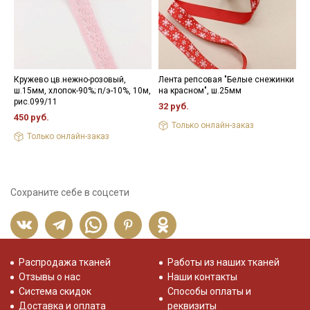
Кружево цв.нежно-розовый,
Лента репсовая "Белые снежинки
Ш
ш.15мм, хлопок-90%; п/э-10%, 10м,
на красном", ш.25мм
х
рис.099/11
32 руб.
1
450 руб.
Только онлайн-заказ
Только онлайн-заказ
Сохраните себе в соцсети
Распродажа тканей
Работы из наших тканей
Отзывы о нас
Наши контакты
Система скидок
Способы оплаты и
Доставка и оплата
реквизиты