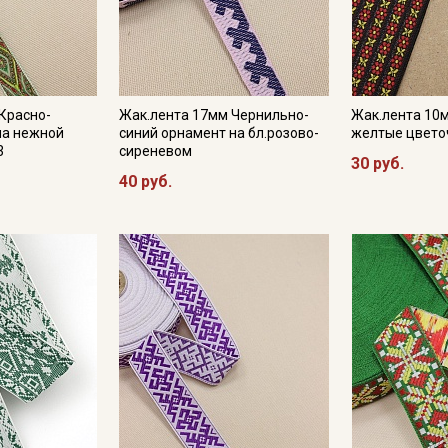
Подписаться
Красно-
Жак.лента 17мм Чернильно-
Жак.лента 10
Ознакомлен(а) с
Политикой обработки персональных
данных
и даю
Согласие на обработку персональных
на нежной
синий орнамент на бл.розово-
желтые цвето
данных
3
сиреневом
30 руб.
Даю
Согласие на получение рекламных и
40 руб.
информационных рассылок