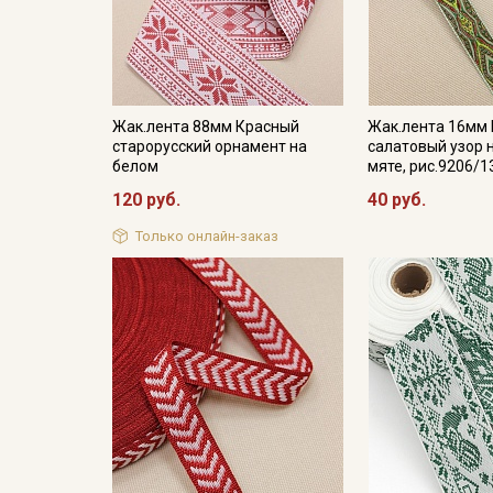
Жак.лента 88мм Красный
Жак.лента 16мм 
старорусский орнамент на
салатовый узор 
белом
мяте, рис.9206/1
120 руб.
40 руб.
Только онлайн-заказ