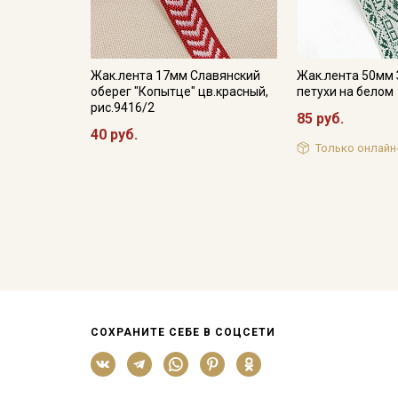
Жак.лента 17мм Славянский
Жак.лента 50мм
оберег "Копытце" цв.красный,
петухи на белом
рис.9416/2
85 руб.
40 руб.
Только онлайн
СОХРАНИТЕ СЕБЕ В СОЦСЕТИ