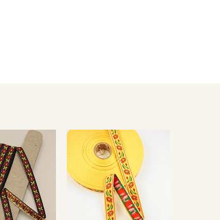
 на которое будет пришиваться лента, необходимо
и стягивания жаккардовой лентой.
вала, наволочки, мебельные чехлы, используют в
ета ткани в зависимости от настроек вашего