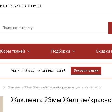
и ответы
Контакты
Блог
аборы тканей
Подборки
Скидки 
Акция 20% однотонные ткани!
Условия акции
Жак.лента 23мм Желтые/красно-бордовые цветы на черном
Жак.лента 23мм Желтые/красно