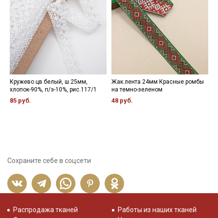
Кружево цв.белый, ш.25мм,
Жак.лента 24мм Красные ромбы
К
хлопок-90%, п/э-10%, рис.117/1
на темно-зеленом
х
85 руб.
48 руб.
1
Сохраните себе в соцсети
Распродажа тканей
Работы из наших тканей