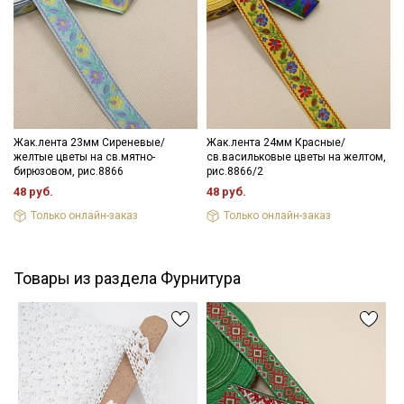
информационных рассылок
- максимальная температура стирки до 40 С, без отжима,
- противопоказано применение отбеливателей.
Цветопередача (тон) может отличаться от оригинального
цвета ткани в зависимости от настроек вашего монитора и в
зависимости от партии.
Жак.лента 23мм Сиреневые/
Жак.лента 24мм Красные/
желтые цветы на св.мятно-
св.васильковые цветы на желтом,
бирюзовом, рис.8866
рис.8866/2
48 руб.
48 руб.
Только онлайн-заказ
Только онлайн-заказ
Товары из раздела Фурнитура