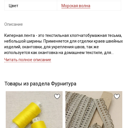
Цвет
Морская волна
Описание
Подписаться
Киперная лента - это текстильная хлопчатобумажная тесьма,
небольшой ширины. Применяется для отделки краев швейных
Ознакомлен(а) с
Политикой обработки персональных
изделий, окантовки, для укрепления швов, так же
данных
и даю
Согласие на обработку персональных
данных
используется как окантовка на домашнем текстиле, для
укрепления швов может быть использована на форменной и
Читать полное описание
Даю
Согласие на получение рекламных и
специальной одежде, на трикотажных изделиях, широко
информационных рассылок
используется в рукоделии и декоре (переплетные работы,
декоративно-прикладное творчество).
Важно! Перед применением ее следует замочить в воде при
Товары из раздела Фурнитура
30С – 40С для исключения дальнейшей усадки. Усадка до 5%
Цветопередача может отличаться от оригинального цвета, в
зависимости от настроек вашего монитора.