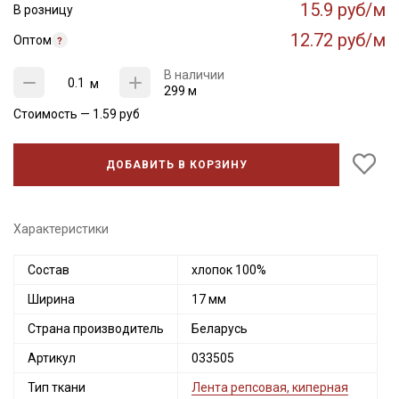
15.9 руб/м
В розницу
12.72 руб/м
Оптом
В наличии
м
299 м
Стоимость —
1.59
руб
ДОБАВИТЬ В КОРЗИНУ
Характеристики
Состав
хлопок 100%
Секретная рассылка от Купава
Ширина
17 мм
Мы публикуем здесь дополнительные
Страна производитель
Беларусь
промокоды и скидки до 30% на узкие
категории тканей
Артикул
033505
Тип ткани
Лента репсовая, киперная
Электронная почта