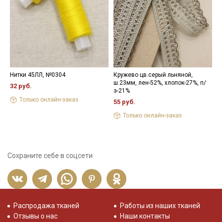
Нитки 45ЛЛ, №0304
Кружево цв.серый льняной,
Н
ш.23мм, лен-52%, хлопок-27%, п/
32 руб.
2
э-21%
Только онлайн-заказ
55 руб.
Только онлайн-заказ
Сохраните себе в соцсети
Распродажа тканей
Работы из наших тканей
Отзывы о нас
Наши контакты