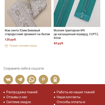
Жак.лента 92мм Бежевый
Молния тракторная №5
К
старорусский орнамент на белом
цв.насыщенный изумруд, СОРТ2,
х
60см
120 руб.
1
43 руб.
Только онлайн-заказ
Сохраните себе в соцсети
Распродажа тканей
Работы из наших тканей
Отзывы о нас
Наши контакты
Система скидок
Способы оплаты и