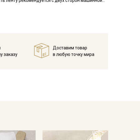
ать ленту рекомендуется с двух сторон машинной
 на которое будет пришиваться лента, необходимо
и стягивания жаккардовой лентой.
вала, наволочки, мебельные чехлы, используют в
й
Доставим товар
у заказу
в любую точку мира
ета ткани в зависимости от настроек вашего