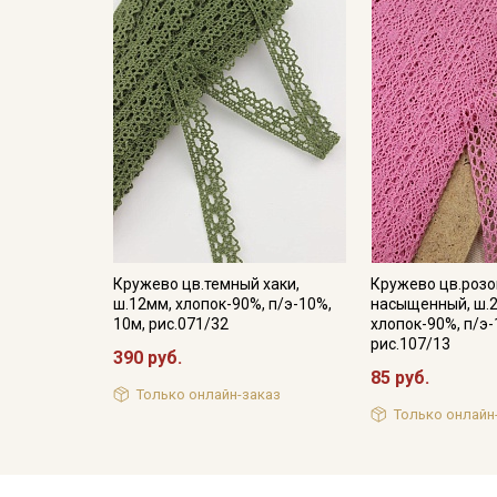
Кружево цв.темный хаки,
Кружево цв.роз
ш.12мм, хлопок-90%, п/э-10%,
насыщенный, ш.
10м, рис.071/32
хлопок-90%, п/э-
рис.107/13
390 руб.
85 руб.
Только онлайн-заказ
Только онлайн