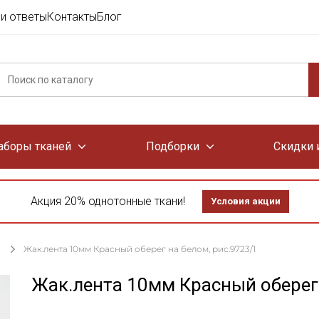
и ответы
Контакты
Блог
аборы тканей
Подборки
Скидки 
Акция 20% однотонные ткани!
Условия акции
Жак.лента 10мм Красный оберег на белом, рис.9723/1
Жак.лента 10мм Красный оберег 