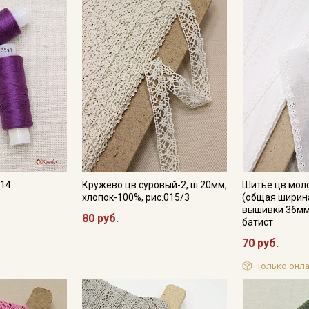
Электронная почта
Подписаться
Ознакомлен(а) с
Политикой обработки персональных
данных
и даю
Согласие на обработку персональных
данных
Даю
Согласие на получение рекламных и
информационных рассылок
614
Кружево цв.суровый-2, ш.20мм,
Шитье цв.мол
хлопок-100%, рис.015/3
(общая ширин
вышивки 36мм)
80 руб.
батист
70 руб.
Только онла