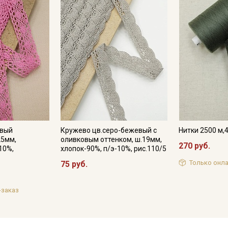
овый
Кружево цв.серо-бежевый с
Нитки 2500 м,
25мм,
оливковым оттенком, ш.19мм,
270 руб.
10%,
хлопок-90%, п/э-10%, рис.110/5
Только онла
75 руб.
-заказ