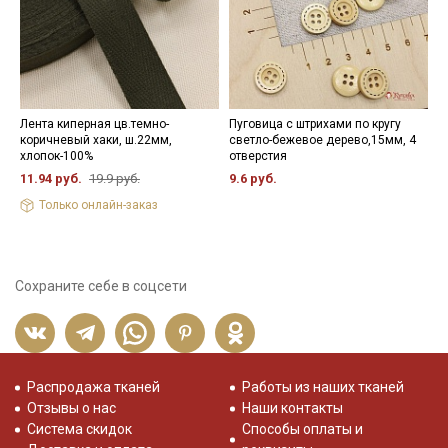
Лента киперная цв.темно-
Пуговица с штрихами по кругу
К
коричневый хаки, ш.22мм,
светло-бежевое дерево,15мм, 4
х
хлопок-100%
отверстия
1
11.94 руб.
19.9 руб.
9.6 руб.
Только онлайн-заказ
Сохраните себе в соцсети
Распродажа тканей
Работы из наших тканей
Отзывы о нас
Наши контакты
Система скидок
Способы оплаты и