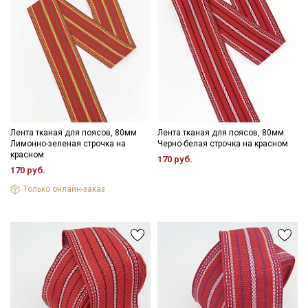
Секретная рассылка от Купава
Мы публикуем здесь дополнительные
промокоды и скидки до 30% на узкие
категории тканей
Лента тканая для поясов, 80мм
Лента тканая для поясов, 80мм
Электронная почта
Лимонно-зеленая строчка на
Черно-белая строчка на красном
красном
170 руб.
170 руб.
Только онлайн-заказ
Подписаться
Ознакомлен(а) с
Политикой обработки персональных
данных
и даю
Согласие на обработку персональных
данных
Даю
Согласие на получение рекламных и
информационных рассылок