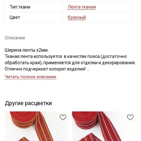
Тип ткани
Лента тканая
Цвет
Красный
Описание
Ширина ленты ±2мм.
Тканая лента используется в качестве пояса (достаточно
обработать края), применяется для отделки и декорирования.
Отлично подчеркнет колорит изделия!
Цветопередача может отличаться от оригинального цвета в
Читать полное описание
зависимости от настроек вашего монитора и в зависимости от
партии тон ленты может отличаться.
Другие расцветки