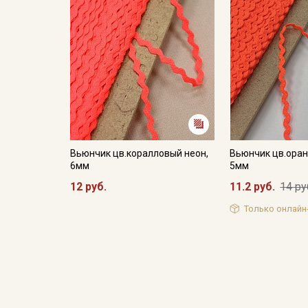
Вьюнчик цв.коралловый неон,
Вьюнчик цв.ора
6мм
5мм
12 руб.
11.2 руб.
14 ру
Только онлайн