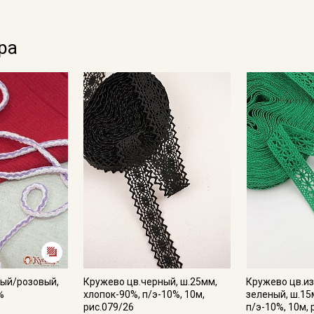
ра
вый/розовый,
Кружево цв.черный, ш.25мм,
Кружево цв.и
%
хлопок-90%, п/э-10%, 10м,
зеленый, ш.15
рис.079/26
п/э-10%, 10м, 