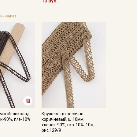
10 руб.
йн-заказ
емный шоколад,
Кружево цв.песочно-
ок-90%, п/э-10%
коричневый, ш.10мм,
хлопок-90%, п/э-10%, 10м,
рис.129/9