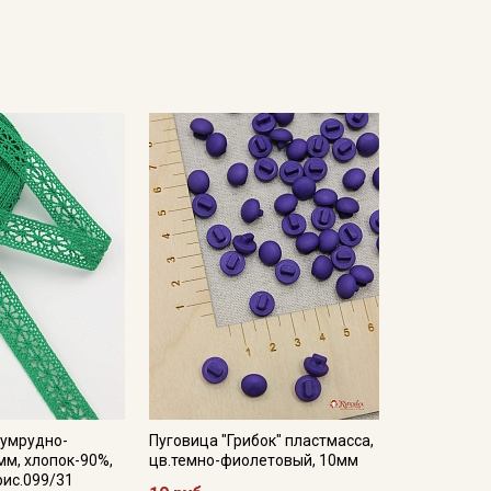
зумрудно-
Пуговица "Грибок" пластмасса,
мм, хлопок-90%,
цв.темно-фиолетовый, 10мм
рис.099/31