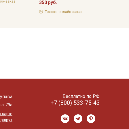
йн-заказ
350 руб.
Только онлайн-заказ
Бесплатно по РФ
упава
+7 (800) 533-75-43
на, 79а
 карте
аршрут