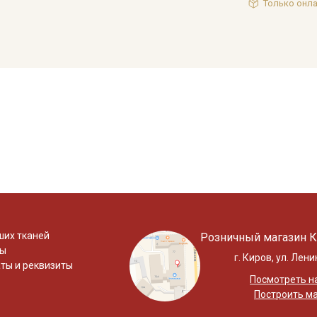
Только онла
ших тканей
Розничный магазин К
ты
г. Киров, ул. Лени
ты и реквизиты
Посмотреть на
Построить м