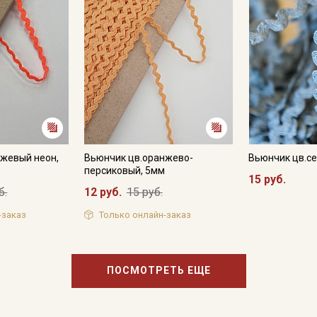
категории тканей
Электронная почта
Подписаться
нжевый неон,
Вьюнчик цв.оранжево-
Вьюнчик цв.с
Ознакомлен(а) с
Политикой обработки персональных
данных
и даю
Согласие на обработку персональных
персиковый, 5мм
15 руб.
данных
б.
12 руб.
15 руб.
Даю
Согласие на получение рекламных и
информационных рассылок
-заказ
Только онлайн-заказ
ПОСМОТРЕТЬ ЕЩЕ