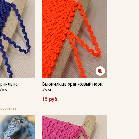
ернильно-
Вьюнчик цв.оранжевый неон,
 7мм
7мм
15 руб.
йн-заказ