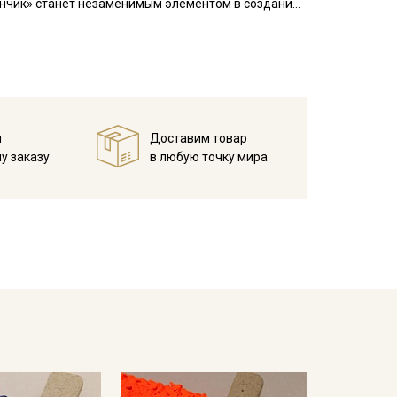
ьюнчик» станет незаменимым элементом в создании
е при 30С – 40С для исключения дальнейшей
ета ткани в зависимости от настроек вашего
й
Доставим товар
у заказу
в любую точку мира