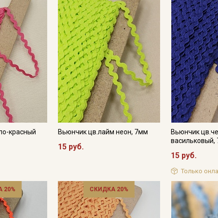
ло-красный
Вьюнчик цв.лайм неон, 7мм
Вьюнчик цв.ч
васильковый,
15 руб.
15 руб.
Секретная рассылка от
Только онла
Купава
 20%
СКИДКА 20%
Мы публикуем здесь дополнительные
промокоды и скидки до 30% на узкие