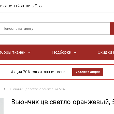
и ответы
Контакты
Блог
аборы тканей
Подборки
Скидки 
Акция 20% однотонные ткани!
Условия акции
Вьюнчик цв.светло-оранжевый, 5мм
Вьюнчик цв.светло-оранжевый,