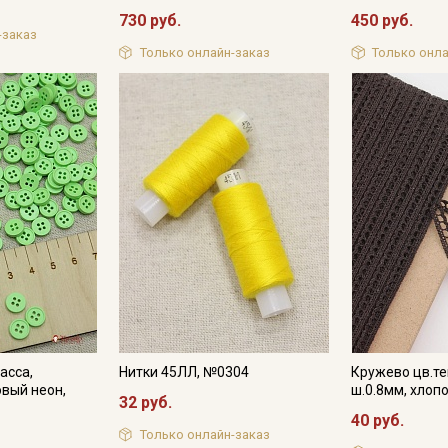
730 руб.
450 руб.
-заказ
Только онлайн-заказ
Только онла
асса,
Нитки 45ЛЛ, №0304
Кружево цв.т
овый неон,
ш.0.8мм, хлоп
32 руб.
я
40 руб.
Только онлайн-заказ