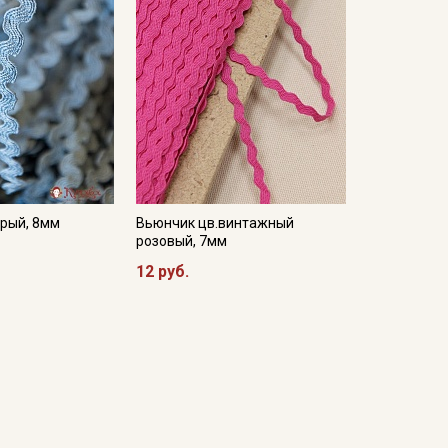
ерый, 8мм
Вьюнчик цв.винтажный
розовый, 7мм
12 руб.