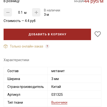
44 руб/м
В розницу
55 руб
В наличии
м
3 м
Стоимость —
4.4
руб
ДОБАВИТЬ В КОРЗИНУ
Только онлайн-заказ
Характеристики
Состав
метанит
Секретная рассылка от Купава
Ширина
3 мм
Мы публикуем здесь дополнительные
Страна производитель
Китай
промокоды и скидки до 30% на узкие
Артикул
031325
категории тканей
Тип ткани
Вьюнчики
Электронная почта