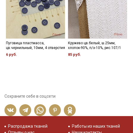
Пуговица пластмасса,
Кружево цв.белый, ш.25мм,
Л
цв.чернильный, 10мм, 4 отверстия
хлопок-90%, п/э-10%, рис.107/1
К
(
6 руб.
85 руб.
9
Сохраните себе в соцсети
Распродажа тканей
Работы из наших тканей
Отзывы о нас
Наши контакты