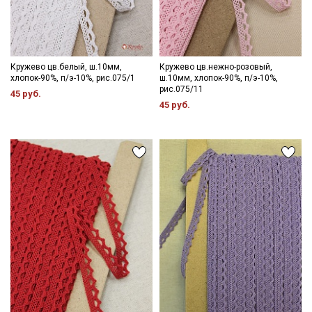
Кружево цв.белый, ш.10мм,
Кружево цв.нежно-розовый,
хлопок-90%, п/э-10%, рис.075/1
ш.10мм, хлопок-90%, п/э-10%,
рис.075/11
45 руб.
45 руб.