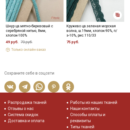
Шнур цв.мятно-бирюзовый с
Кружево цв.зеленая морская
П
серебряной нитью, 8мм,
волна, ш.19мм, хлопок-90%, п/
ц
хлопок-100%
э-10%, рис.110/33
о
49 руб.
70 руб.
75 руб.
1
Только онлайн-заказ
Сохраните себе в соцсети
Распродажа тканей
Работы из наших тканей
Отзывы о нас
Наши контакты
Система скидок
Способы оплаты и
Доставка и оплата
реквизиты
Типы тканей