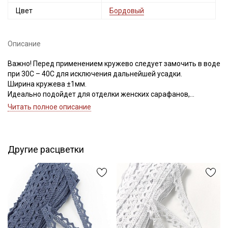
Цвет
Бордовый
Описание
Важно! Перед применением кружево следует замочить в воде
при 30С – 40С для исключения дальнейшей усадки.
Ширина кружева ±1мм.
Идеально подойдет для отделки женских сарафанов,
платьев, юбок, рукавов.
Читать полное описание
В интерьере можно использовать для украшения скатертей,
занавесок, подушек, пледов. Подойдет для оформления
творческих работ в различных техниках.
Другие расцветки
Цветопередача может отличаться от оригинального цвета в
зависимости от настроек вашего монитора и в зависимости от
партии тон кружева может отличаться.