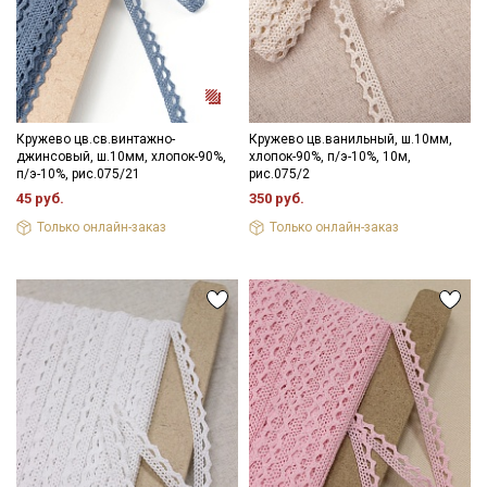
Секретная рассылка от Купава
Мы публикуем здесь дополнительные
промокоды и скидки до 30% на узкие
Кружево цв.св.винтажно-
Кружево цв.ванильный, ш.10мм,
категории тканей
джинсовый, ш.10мм, хлопок-90%,
хлопок-90%, п/э-10%, 10м,
п/э-10%, рис.075/21
рис.075/2
45 руб.
350 руб.
Электронная почта
Только онлайн-заказ
Только онлайн-заказ
Подписаться
Ознакомлен(а) с
Политикой обработки персональных
данных
и даю
Согласие на обработку персональных
данных
Даю
Согласие на получение рекламных и
информационных рассылок