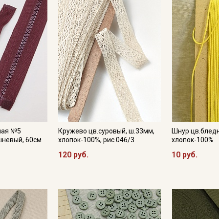
Подписаться
Ознакомлен(а) с
Политикой обработки персональных
данных
и даю
Согласие на обработку персональных
данных
Даю
Согласие на получение рекламных и
информационных рассылок
ная №5
Кружево цв.суровый, ш.33мм,
Шнур цв.блед
шневый, 60см
хлопок-100%, рис.046/3
хлопок-100%
120 руб.
10 руб.