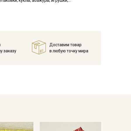
паковки, куклы, абажуры, игрушки,
кани в зависимости от настроек вашего монитора и
й
Доставим товар
у заказу
в любую точку мира