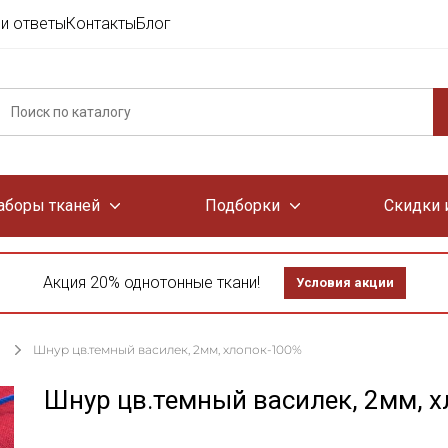
и ответы
Контакты
Блог
аборы тканей
Подборки
Скидки 
Акция 20% однотонные ткани!
Условия акции
Шнур цв.темный василек, 2мм, хлопок-100%
Шнур цв.темный василек, 2мм, 