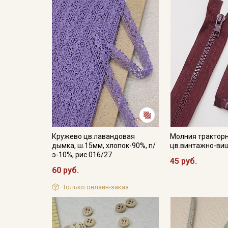
Кружево цв.лавандовая
Молния трактор
дымка, ш.15мм, хлопок-90%, п/
цв.винтажно-ви
э-10%, рис.016/27
45 руб.
60 руб.
Только онлайн-заказ