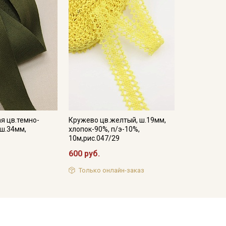
я цв.темно-
Кружево цв.желтый, ш.19мм,
 ш.34мм,
хлопок-90%, п/э-10%,
10м,рис.047/29
600 руб.
Только онлайн-заказ