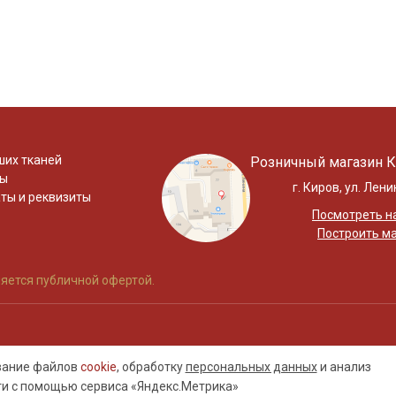
ших тканей
Розничный магазин К
ты
г. Киров, ул. Лени
ты и реквизиты
Посмотреть на
Построить м
яется публичной офертой.
ование файлов
cookie
, обработку
персональных данных
и анализ
ти с помощью сервиса «Яндекс.Метрика»