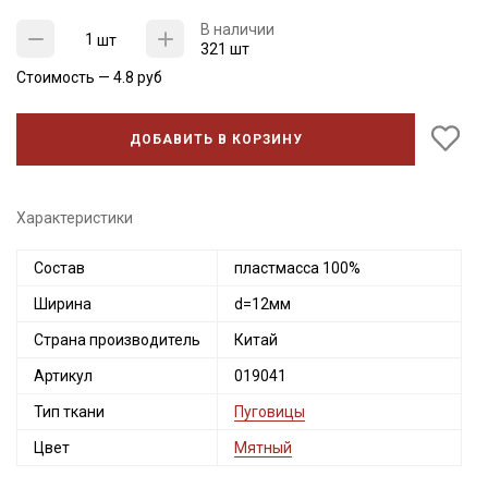
В наличии
шт
321 шт
Стоимость —
4.8
руб
ДОБАВИТЬ В КОРЗИНУ
Характеристики
Секретная рассылка от Купава
Состав
пластмасса 100%
Мы публикуем здесь дополнительные
Ширина
d=12мм
промокоды и скидки до 30% на узкие
Страна производитель
Китай
категории тканей
Артикул
019041
Электронная почта
Тип ткани
Пуговицы
Цвет
Мятный