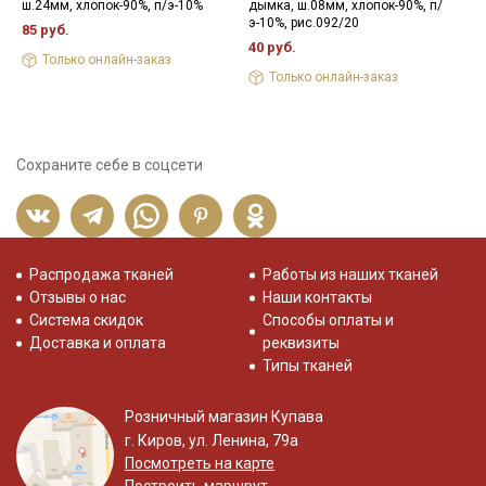
ш.24мм, хлопок-90%, п/э-10%
дымка, ш.08мм, хлопок-90%, п/
с
э-10%, рис.092/20
85 руб.
8
40 руб.
Только онлайн-заказ
Только онлайн-заказ
Сохраните себе в соцсети
Распродажа тканей
Работы из наших тканей
Отзывы о нас
Наши контакты
Система скидок
Способы оплаты и
Доставка и оплата
реквизиты
Типы тканей
Розничный магазин Купава
г. Киров, ул. Ленина, 79а
Посмотреть на карте