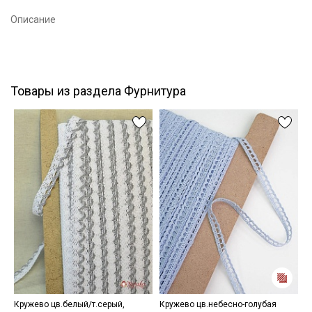
Подписаться
Описание
Ознакомлен(а) с
Политикой обработки персональных
данных
и даю
Согласие на обработку персональных
данных
Товары из раздела Фурнитура
Даю
Согласие на получение рекламных и
информационных рассылок
Кружево цв.белый/т.серый,
Кружево цв.небесно-голубая
Ж