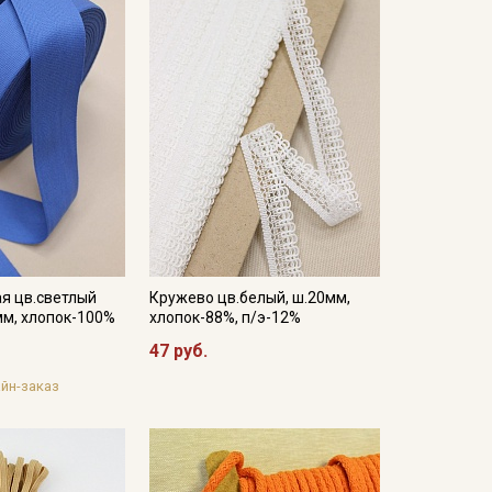
я цв.светлый
Кружево цв.белый, ш.20мм,
мм, хлопок-100%
хлопок-88%, п/э-12%
47 руб.
йн-заказ