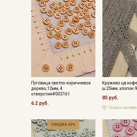
Пуговица светло-коричневое
Кружево цв.кофе
дерево,12мм, 4
ш.25мм, хлопок-
отверстия#003161
85 руб.
6.2 руб.
Только онлайн
СКИДКА 40%