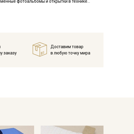
 именные фотоальбомы и открытки в технике
енты в зависимости от настроек вашего монитора.
й
Доставим товар
у заказу
в любую точку мира