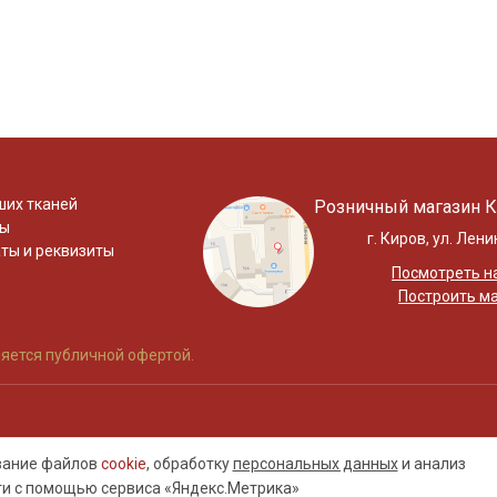
ших тканей
Розничный магазин К
ты
г. Киров, ул. Лени
ты и реквизиты
Посмотреть на
Построить м
яется публичной офертой.
ование файлов
cookie
, обработку
персональных данных
и анализ
ти с помощью сервиса «Яндекс.Метрика»