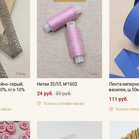
Подписаться
Ознакомлен(а) с
Политикой обработки персональных
данных
и даю
Согласие на обработку персональных
данных
Даю
Согласие на получение рекламных и
информационных рассылок
йно-серый,
Нитки 35ЛЛ, №1602
Лента киперна
90%, п/э-10%
василек, ш.50
24 руб.
30 руб.
111 руб.
Только онлайн-заказ
-заказ
Только онла