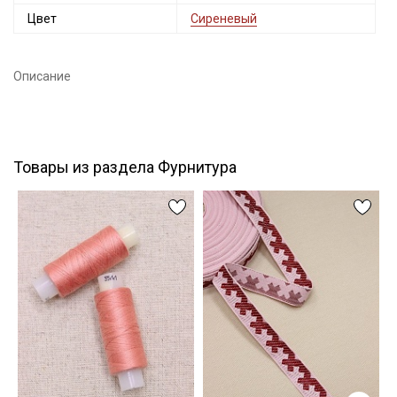
Цвет
Сиреневый
Подписаться
Описание
Ознакомлен(а) с
Политикой обработки персональных
данных
и даю
Согласие на обработку персональных
данных
Даю
Согласие на получение рекламных и
информационных рассылок
Товары из раздела Фурнитура