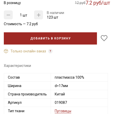
7.2 руб/шт
В розницу
12 руб
В наличии
шт
123 шт
Стоимость —
7.2
руб
ДОБАВИТЬ В КОРЗИНУ
Только онлайн-заказ
Секретная рассылка от Купава
Характеристики
Мы публикуем здесь дополнительные
Состав
пластмасса 100%
промокоды и скидки до 30% на узкие
Ширина
d=17мм
категории тканей
Страна производитель
Китай
Электронная почта
Артикул
019087
Тип ткани
Пуговицы