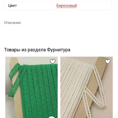
Цвет
Бирюзовый
Подписаться
Описание
Ознакомлен(а) с
Политикой обработки персональных
данных
и даю
Согласие на обработку персональных
данных
Даю
Согласие на получение рекламных и
информационных рассылок
Товары из раздела Фурнитура