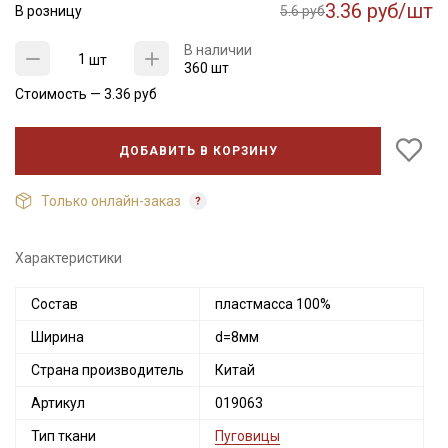
3.36 руб/шт
В розницу
5.6 руб
В наличии
шт
360 шт
Стоимость —
3.36
руб
ДОБАВИТЬ В КОРЗИНУ
Только онлайн-заказ
Секретная рассылка от Купава
Характеристики
Мы публикуем здесь дополнительные
Состав
пластмасса 100%
промокоды и скидки до 30% на узкие
Ширина
d=8мм
категории тканей
Страна производитель
Китай
Электронная почта
Артикул
019063
Тип ткани
Пуговицы