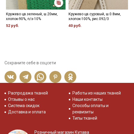
Кружево цв.зеленый, ш.20мм,
Кружево цв.суровый, ш.0.8мм,
Ш
хлопок-90%, п/э-10%
хлопок-100%, рис.092/3
л
52 руб.
40 руб.
2
Сохраните себе в соцсети
Распродажа тканей
Работы из наших тканей
Отзывы о нас
Наши контакты
Система скидок
Способы оплаты и
Доставка и оплата
реквизиты
Типы тканей
Розничный магазин Купава