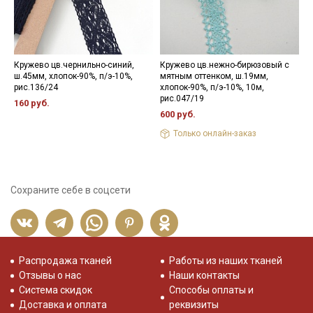
Кружево цв.чернильно-синий,
Кружево цв.нежно-бирюзовый с
Н
ш.45мм, хлопок-90%, п/э-10%,
мятным оттенком, ш.19мм,
3
рис.136/24
хлопок-90%, п/э-10%, 10м,
рис.047/19
160 руб.
600 руб.
Только онлайн-заказ
Сохраните себе в соцсети
Распродажа тканей
Работы из наших тканей
Отзывы о нас
Наши контакты
Система скидок
Способы оплаты и
Доставка и оплата
реквизиты