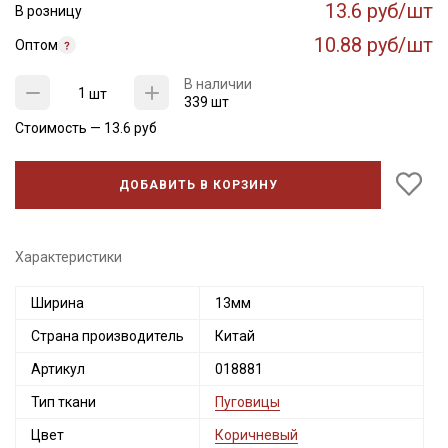
13.6 руб/шт
В розницу
10.88 руб/шт
Оптом
В наличии
шт
339 шт
Стоимость —
13.6
руб
ДОБАВИТЬ В КОРЗИНУ
Характеристики
Секретная рассылка от Купава
Ширина
13мм
Мы публикуем здесь дополнительные
Страна производитель
Китай
промокоды и скидки до 30% на узкие
Артикул
018881
категории тканей
Тип ткани
Пуговицы
Электронная почта
Цвет
Коричневый