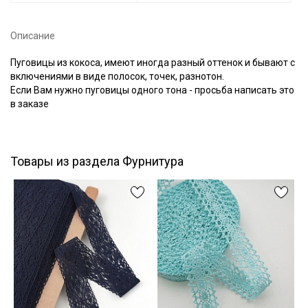
Описание
Подписаться
Пуговицы из кокоса, имеют иногда разный оттенок и бывают с
включениями в виде полосок, точек, разнотон.
Ознакомлен(а) с
Политикой обработки персональных
Если Вам нужно пуговицы одного тона - просьба написать это
данных
и даю
Согласие на обработку персональных
в заказе
данных
Даю
Согласие на получение рекламных и
информационных рассылок
Товары из раздела Фурнитура