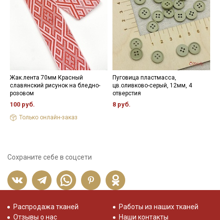
Жак.лента 70мм Красный
Пуговица пластмасса,
П
славянский рисунок на бледно-
цв.оливково-серый, 12мм, 4
л
розовом
отверстия
1
100 руб.
8 руб.
Только онлайн-заказ
Сохраните себе в соцсети
Распродажа тканей
Работы из наших тканей
Отзывы о нас
Наши контакты