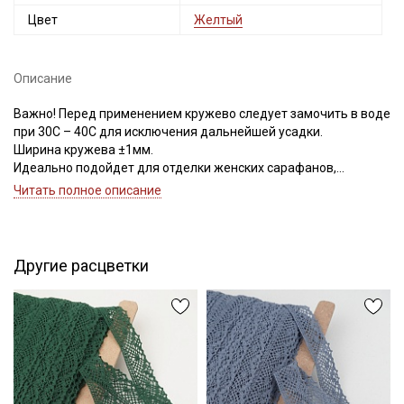
Цвет
Желтый
Описание
Важно! Перед применением кружево следует замочить в воде
при 30С – 40С для исключения дальнейшей усадки.
Ширина кружева ±1мм.
Идеально подойдет для отделки женских сарафанов,
платьев, юбок, рукавов.
Читать полное описание
В интерьере можно использовать для украшения скатертей,
занавесок, подушек, пледов. Подойдет для оформления
творческих работ в различных техниках,
Другие расцветки
Цветопередача может отличаться от оригинального цвета в
зависимости от настроек вашего монитора.