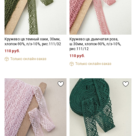
Секретная рассылка от Купава
Мы публикуем здесь дополнительные
Кружево цв.темный хаки, 30мм,
Кружево цв.дымчатая роза,
хлопок-90%, п/э-10%, рис.111/32
ш.30мм, хлопок-90%, п/э-10%,
промокоды и скидки до 30% на узкие
рис.111/12
110 руб.
категории тканей
110 руб.
Только онлайн-заказ
Только онлайн-заказ
Электронная почта
Подписаться
Ознакомлен(а) с
Политикой обработки персональных
данных
и даю
Согласие на обработку персональных
данных
Даю
Согласие на получение рекламных и