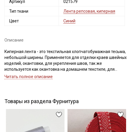
Артикул
021579
Электронная почта
Тип ткани
Лента репсовая, киперная
Цвет
Синий
Подписаться
Описание
Киперная лента - это текстильная хлопчатобумажная тесьма,
Ознакомлен(а) с
Политикой обработки персональных
данных
и даю
Согласие на обработку персональных
небольшой ширины. Применяется для отделки краев швейных
данных
изделий, окантовки, для укрепления швов, так же
используется как окантовка на домашнем текстиле, для
Даю
Согласие на получение рекламных и
укрепления швов может быть использована на форменной и
информационных рассылок
Читать полное описание
специальной одежде, на трикотажных изделиях, широко
используется в рукоделии и декоре (переплетные работы,
декоративно-прикладное творчество).
Важно! Перед применением ее следует замочить в воде при
Товары из раздела Фурнитура
30С – 40С для исключения дальнейшей усадки. Усадка до 5%
Цветопередача может отличаться от оригинального цвета, в
зависимости от настроек вашего монитора.