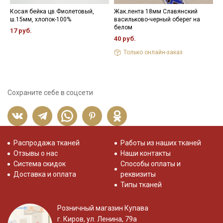
Косая бейка цв.Фиолетовый,
Жак.лента 18мм Славянский
Н
ш.15мм, хлопок-100%
васильково-черный оберег на
3
белом
17 руб.
40 руб.
Только онлайн-заказ
Сохраните себе в соцсети
Распродажа тканей
Работы из наших тканей
Отзывы о нас
Наши контакты
Система скидок
Способы оплаты и
Доставка и оплата
реквизиты
Типы тканей
Розничный магазин Купава
г. Киров, ул. Ленина, 79а