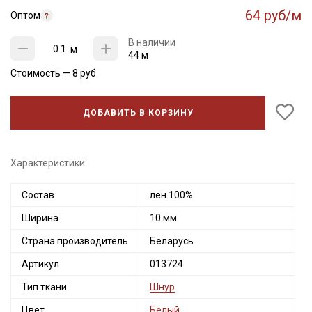
64 руб/м
Оптом
В наличии
м
44 м
Стоимость —
8
руб
ДОБАВИТЬ В КОРЗИНУ
Характеристики
Секретная рассылка от Купава
Состав
лен 100%
Мы публикуем здесь дополнительные
промокоды и скидки до 30% на узкие
Ширина
10 мм
категории тканей
Страна производитель
Беларусь
Электронная почта
Артикул
013724
Тип ткани
Шнур
Цвет
Белый