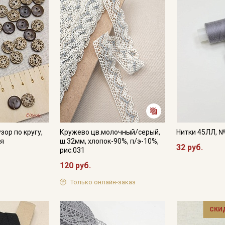
Подписаться
Ознакомлен(а) с
Политикой обработки персональных
данных
и даю
Согласие на обработку персональных
данных
Даю
Согласие на получение рекламных и
информационных рассылок
зор по кругу,
Кружево цв.молочный/серый,
Нитки 45ЛЛ, 
ия
ш.32мм, хлопок-90%, п/э-10%,
32 руб.
рис.031
120 руб.
Только онлайн-заказ
СКИ