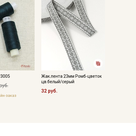
№3005
Жак.лента 23мм Ромб-цветок
цв.белый/серый
руб.
32 руб.
йн-заказ