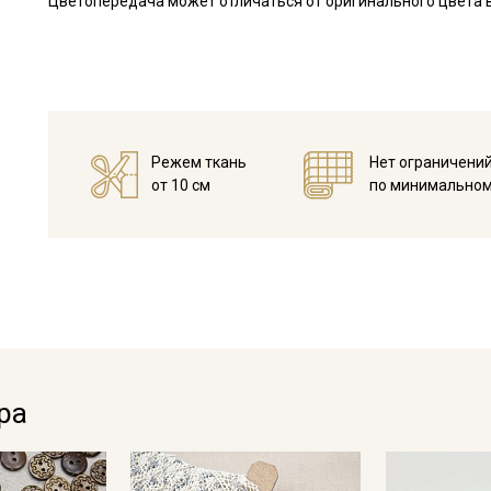
Цветопередача может отличаться от оригинального цвета в
Режем ткань
Нет ограничени
от 10 см
по минимальном
Секретная рассылка от
Купава
Мы публикуем здесь дополнительные
ра
промокоды и скидки до 30% на узкие
категории тканей
Электронная почта