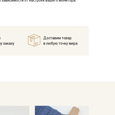
 зависимости от настроек вашего монитора.
й
Доставим товар
у заказу
в любую точку мира