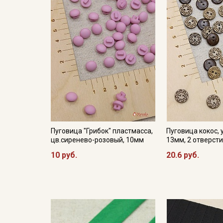
Пуговица "Грибок" пластмасса,
Пуговица кокос, у
цв.сиренево-розовый, 10мм
13мм, 2 отверст
10 руб.
20.6 руб.