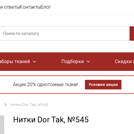
и ответы
Контакты
Блог
аборы тканей
Подборки
Скидки 
Акция 20% однотонные ткани!
Условия акции
Нитки Dor Tak, №545
Нитки Dor Tak, №545