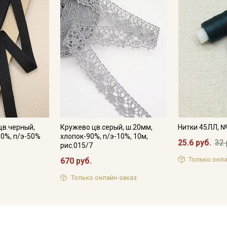
цв.черный,
Кружево цв.серый, ш.20мм,
Нитки 45ЛЛ, 
50%, п/э-50%
хлопок-90%, п/э-10%, 10м,
25.6 руб.
32 
рис.015/7
Только онла
670 руб.
Только онлайн-заказ