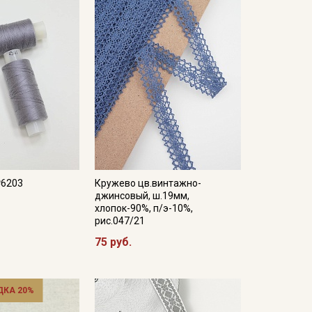
№6203
Кружево цв.винтажно-
джинсовый, ш.19мм,
хлопок-90%, п/э-10%,
рис.047/21
75 руб.
ДКА 20%