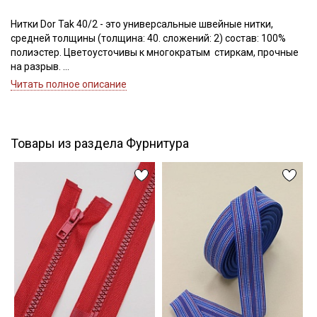
Нитки Dor Tak 40/2 - это универсальные швейные нитки,
средней толщины (толщина: 40. сложений: 2) состав: 100%
Подписаться
полиэстер. Цветоусточивы к многократым стиркам, прочные
на разрыв.
Ознакомлен(а) с
Политикой обработки персональных
Если требуется подбор цвета — наш менеджер подберет для
Читать полное описание
данных
и даю
Согласие на обработку персональных
вас нужный цвет.
данных
Цветопередача может отличаться от оригинального цвета в
Даю
Согласие на получение рекламных и
зависимости от настроек вашего монитора.
информационных рассылок
Товары из раздела Фурнитура