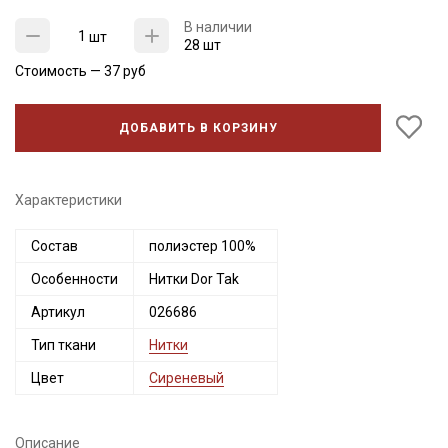
В наличии
шт
28 шт
Стоимость —
37
руб
ДОБАВИТЬ В КОРЗИНУ
Характеристики
Состав
полиэстер 100%
Секретная рассылка от Купава
Особенности
Нитки Dor Tak
Мы публикуем здесь дополнительные
Артикул
026686
промокоды и скидки до 30% на узкие
Тип ткани
Нитки
категории тканей
Цвет
Сиреневый
Электронная почта
Описание