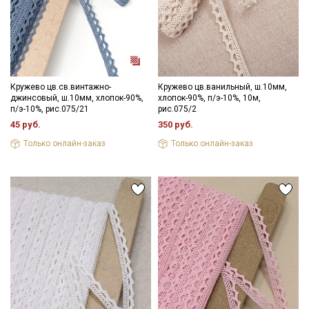
Секретная рассылка от Купава
Мы публикуем здесь дополнительные
промокоды и скидки до 30% на узкие
Кружево цв.св.винтажно-
Кружево цв.ванильный, ш.10мм,
категории тканей
джинсовый, ш.10мм, хлопок-90%,
хлопок-90%, п/э-10%, 10м,
п/э-10%, рис.075/21
рис.075/2
45 руб.
350 руб.
Электронная почта
Только онлайн-заказ
Только онлайн-заказ
Подписаться
Ознакомлен(а) с
Политикой обработки персональных
данных
и даю
Согласие на обработку персональных
данных
Даю
Согласие на получение рекламных и
информационных рассылок