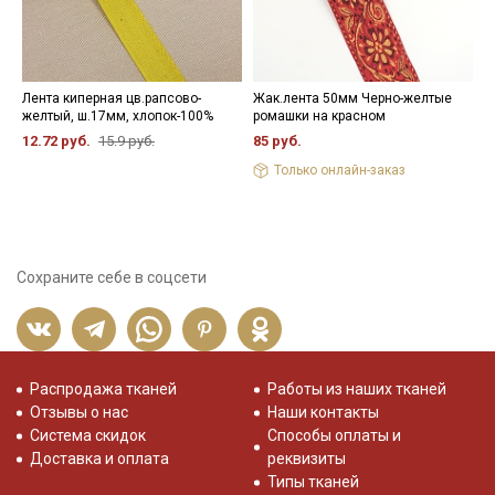
Лента киперная цв.рапсово-
Жак.лента 50мм Черно-желтые
Ж
желтый, ш.17мм, хлопок-100%
ромашки на красном
с
р
12.72 руб.
15.9 руб.
85 руб.
1
Только онлайн-заказ
Сохраните себе в соцсети
Распродажа тканей
Работы из наших тканей
Отзывы о нас
Наши контакты
Система скидок
Способы оплаты и
Доставка и оплата
реквизиты
Типы тканей