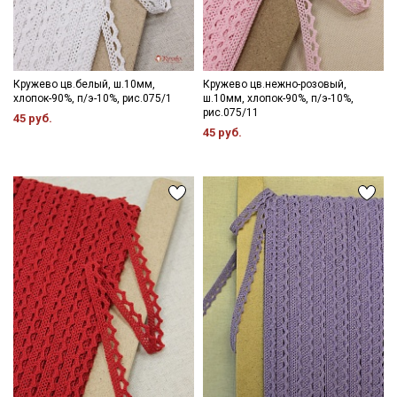
Кружево цв.белый, ш.10мм,
Кружево цв.нежно-розовый,
хлопок-90%, п/э-10%, рис.075/1
ш.10мм, хлопок-90%, п/э-10%,
рис.075/11
45 руб.
45 руб.