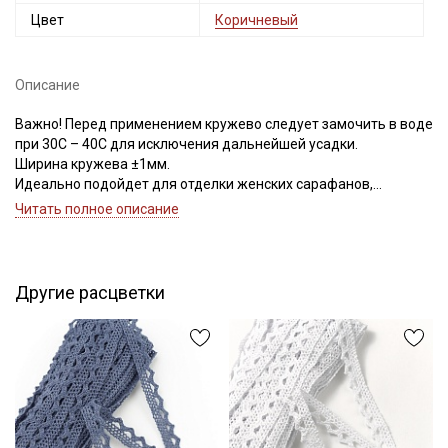
Цвет
Коричневый
Описание
Важно! Перед применением кружево следует замочить в воде
при 30С – 40С для исключения дальнейшей усадки.
Ширина кружева ±1мм.
Идеально подойдет для отделки женских сарафанов,
платьев, юбок, рукавов.
Читать полное описание
В интерьере можно использовать для украшения скатертей,
занавесок, подушек, пледов. Подойдет для оформления
творческих работ в различных техниках.
Другие расцветки
Цветопередача может отличаться от оригинального цвета в
зависимости от настроек вашего монитора.